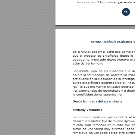
brindado a la Educación en general (de
46
Revista Académica Divulgativa Ar
do a futuros docentes para que compre
que el proceso de enseñanza desde la 
güedad ha impulsado desde siempre el 
estar del ser humano.
Finalmente, uno de los aspectos que d
co fue la satisfacción de observar la mad
profesional en la ejecución de la investiga
autobibliográfica o biográfica de los “Post
tes”, lo que me motivo en seguir creando
vas experiencias de aprendizaje y a despe
la creatividad de los aprendientes. 
Desde la mirada del aprendiente
Kimberly Valladares
La actividad realizada para analizar el 
de los “Postulantes” fue de mucho aprov
miento, más tomando en cuenta que ap
dimos de una forma muy divertida, dond
tema que, tal vez dado desde otra estrate