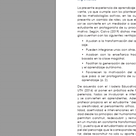
La presente experiencia de aprendizaje 
vante, ya que cumple con los plantea
de las metodologías activas, en las cu
presenta un cambio de roles, ya que e
sor se convierte en un mediador o ases
estudiante en protagonista de su proc
mativo. Según, Calvo (2019) dichas me
gías cuentan con las siguientes ventajas
• 
Ayudan a la transformación del a
zaje.
• 
Pueden integrarse unas con otras
• 
Acaban con la enseñanza trad
basada en la clase magistral.
• 
Facilitan la generación de conoc
y el aprendizaje autónomo.
• 
Favorecen la motivación del 
que pasa a ser protagonista de su
aprendizaje (p. 2). 
De acuerdo con el Modelo Educativo
UTN (2016) al poner en práctica este 
periencia, todos se involucran e inte
y se convierten en aprendientes. Ade
profesor propicia en el estudiante “desa
su creatividad, el pensamiento crítico, 
lidad, asertividad e intervenciones en l
dad desde los principios del humanismo
permitan construir, redescubrir y rein
en un mundo en constante transformaci
21), puesto que el estudiantado al asumi
pel del personaje que le corresponde r
tar, debe reconstruir no solo su aporte 