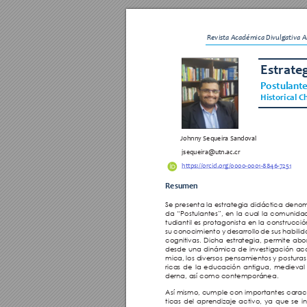
Revista Académica Divulgativa Ar
Estrate
Postulant
Historical C
Johnny Sequeira Sandoval
jsequeira@utn.ac.cr
https://orcid.org/0000-0001-8846-7251
Resumen
Se presenta la estrategia didáctica deno
da “Postulantes”, en la cual la comunida
tudiantil es protagonista en la construcció
su conocimiento y desarrollo de sus habilid
cognitivas. Dicha estrategia, permite abor
desde una dinámica de investigación a
mica, los diversos pensamientos y posturas
ricas de la educación antigua, medieva
derna, así como contemporánea. 
Así mismo, cumple con importantes caract
ticas del aprendizaje activo, ya que se in