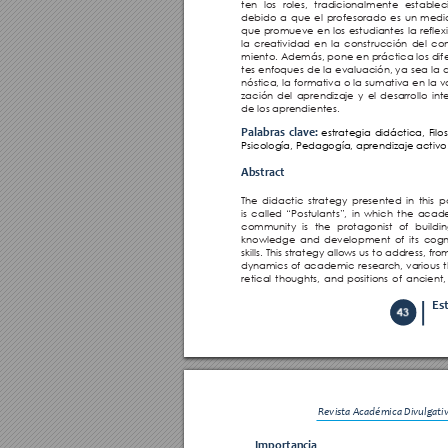
ten los roles, tradicionalmente establec
debido a que el profesorado es un medi
que promueve en los estudiantes la reflexi
la creatividad en la construcción del co
miento. Además, pone en práctica los dif
tes enfoques de la evaluación, ya sea la 
nóstica, la formativa o la sumativa en la va
zación del aprendizaje y el desarrollo inte
de los aprendientes. 
Palabras clave:
estrategia didáctica, Filos
Psicología, Pedagogía, aprendizaje activo.
Abstract 
The didactic strategy presented in this 
is called “Postulants”, in which the acad
community is the protagonist of buildin
knowledge and development of its cogni
skills. This strategy allows us to address, fro
dynamics of academic research, various 
retical thoughts, and positions of ancient
Es
43
Revista Académica Divulgativa
Importancia