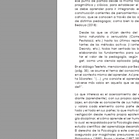
ese punto de partida desde la misma filos
pragmática y clásica, para establecer el
se debe aprender para ir integrando e
construcción corrientes de pensamientos
cativos, que se conocen a través de las o
de distintos pedagogos; como bien lo det
Bedoya (2018): 
Desde los que se sitúan dentro del
lismo naturalista o sensualista (Com
Pestalozzi, etc.) hasta los últimos repr
tantes de los métodos activos (Montes
Decroly, etc.), todos han sentado las b
elaborando los fundamentos para su
tar el valor de la pedagogía, según
get, como una ciencia aplicada (pág.
En el diálogo Teeteto, mencionado por Be
(pág. 35), se asume el tema del conocimi
en el contexto mismo del aprender. Así pr
ta Sócrates: “(…) ¿no consiste el aprende
volverse más sabio en aquello que se a
de?”.
Lo que interesa es el acercamiento del 
diante (aprendiente), con sus propios apr
zajes, en donde es consciente de sus halla
y valora cada elemento como parte d
todo y el todo en sus partes; lo que motiva l
vestigación desde nuestra propia episte
gía disciplinar, el cómo aprende el ser hum
lo cual  es respaldado por la Psicología desd
estudio científico del aprendizaje desarroll
El derecho de la Psicología a este campo
asegurado por magistrales precursores c
Ebbinghaus (1885), Bryan y Harter (1897,189