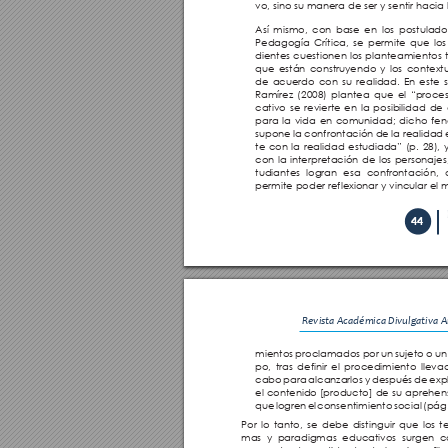
vo, sino su manera de ser y sentir hacia l
Así mismo, con base en los postulado
Pedagogía Crítica, se permite que lo
dientes cuestionen los planteamientos t
que están construyendo y los contextu
de acuerdo con su realidad. En este s
Ramírez (2008) plantea que el “proce
cativo se revierte en la posibilidad de
para la vida en comunidad; dicho fe
supone la confrontación de la realidad 
te con la realidad estudiada” (p. 28), 
con la interpretación de los personajes,
tudiantes logran esa confrontación, 
permite poder reflexionar y vincular e
44
Revista Académica Divulgativa Ar
mientos proclamados por un sujeto o un
po, tras definir el procedimiento lleva
cabo para alcanzarlos y después de expl
el contenido [producto] de su aprehens
que logren el consentimiento social (pág.
Por lo tanto, se debe distinguir que los t
mas y paradigmas educativos surgen 