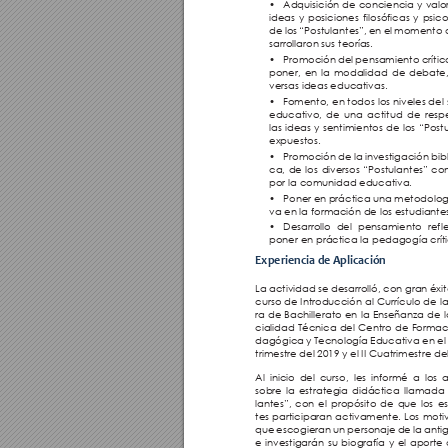
• 
Adquisición de conciencia y valor
ideas y posiciones filosóficas y psic
de los “Postulantes”, en el momento
sarrollaron sus teorías. 
• 
Promoción del pensamiento crítico
poner, en la modalidad de debate, 
versas ideas educativas.
• 
Fomento, en todos los niveles del 
educativo, de una actitud de resp
las ideas y sentimientos de los “Post
expuestos.
• 
Promoción de la investigación bibl
ca, de los diversos “Postulantes” co
por la comunidad educativa.
• 
Poner en práctica una metodologí
va en la formación de los estudiantes
• 
Desarrollo del pensamiento refle
poner en práctica la pedagogía críti
Experiencia de Aplicación
La actividad se desarrolló, con gran éxito
curso de Introducción al Currículo de l
ra de Bachillerato en la Enseñanza de 
cialidad Técnica del Centro de Formac
dagógica y Tecnología Educativa en el 
trimestre del 2019 y el II Cuatrimestre del
Al inicio del curso, les informé a los
sobre la estrategia didáctica llamada
lantes”, con el propósito de que los e
tes participaran activamente. Los moti
que escogieran un personaje de la ant
e investigarán su biografía y el aporte