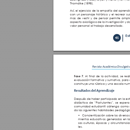
Thorndike (1898).
Así, el ejercicio de la empatía del aprendi
con un personaje histórico y el recrear sus
mas de vestir y de pensar permite amplia
aspecto axiológico de la investigación y da
valor personal al trabajo desarrollado. 
Es
45
Revista Académica Divulgativa
Al final de la actividad, se rea
Fase 7. 
evaluación formativa y sumativa, para e
construye una rúbrica y una escala num
Resultados del Aprendizaje
Después de haber participado en la est
didáctica de “Postulantes”, se espera
comunidad estudiantil obtenga como r
do las siguientes habilidades pedagógi
• 
Concientización sobre los diverso
mientos educativos generados en la
sas culturas, épocas y circunstancia
les.