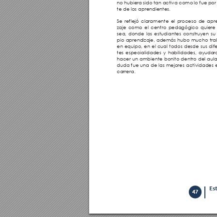
no hubiera sido tan activa como lo fue por
te de los aprendientes. 
Se reflejó claramente el proceso de apr
zaje como el centro pedagógico quiere
sea, donde los estudiantes construyen su
pio aprendizaje, además hubo mucho tra
en equipo, en el cual todos desde sus dif
tes especialidades y habilidades, ayudar
hacer un ambiente bonito dentro del aula.
duda fue una de las mejores actividades e
carrera. 
Es
47