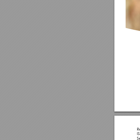
R
I
S