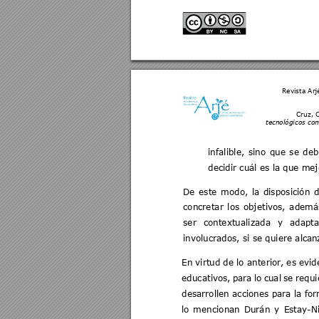
Revista Arj
Cruz, C
tecnológicos com
infalible, 
sino 
que 
se 
deb
decidir cuál es la que m
ej
De 
este 
mod
o, 
la 
disposición 
d
concretar 
los 
objetivos, 
además
ser 
contextualizada 
y 
adapta
involucrados, si se quiere alc
an
En virtud 
de lo anterio
r, es 
evid
educativos, 
para 
lo 
cual 
se 
r
equi
desarrollen acciones para la f
lo 
mencionan 
Durán 
y 
Estay-
N