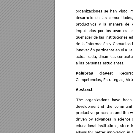
organizaciones 
se 
han 
v
isto 
i
desarrollo 
de 
las 
comunidades,
productivos 
y 
la 
manera 
d
e 
impulsados 
por 
los 
avances 
e
quehacer de las i
nstituciones ed
de 
la 
Información 
y 
Com
unicac
innovación 
pertinente 
en 
el 
aula
actualizada, 
dinámica, 
contextu
a las p
ersonas estudiantes. 
Palabras 
c
laves:
Recurso
Competencias, Estrategias, Virt
Abstract 
The 
organizations 
have 
been 
development 
of 
the 
communit
productive 
processes 
an
d 
the 
w
driven 
by 
advances 
in 
science 
educational
institutions, 
since 
i
allows 
for 
better 
innovation 
in 