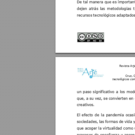
De 
tal 
manera 
que 
es 
importan
dejen 
atrás 
las 
metodologías 
t
recursos 
te
cnoló
gicos 
adaptados
Revista Arj
Cruz, C
tecnológicos com
un 
paso 
s
ignificativo 
a 
los 
mode
que, a 
su vez, 
se co
nvierten en 
creativos.  
El 
e
fecto 
de 
la 
pandemia 
ocas
sociedades, 
las 
formas 
de 
v
ida 
y
que acoger la 
virtualidad c
omo 
procesos 
de 
enseñanza 
y 
apren