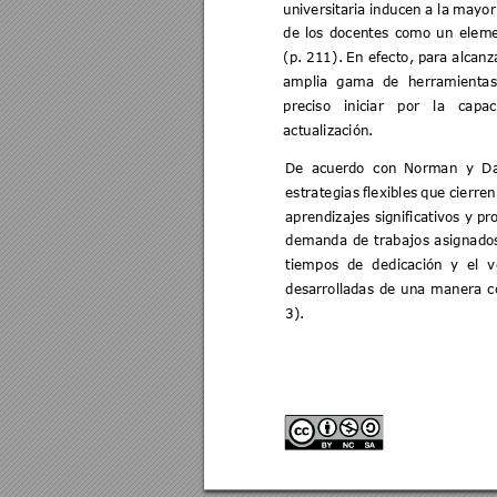
universitaria 
inducen 
a 
la 
mayor
de 
los 
docentes 
como 
un 
eleme
(p. 
211). 
En efecto, 
para 
alcanz
amplia 
gama 
de 
herramientas
preciso 
iniciar 
p
or 
la 
capac
actualización. 
De 
acuerdo 
con 
Norman 
y 
Da
estrategias 
flexibles 
que 
cierren
aprendizajes s
ignificativos 
y p
r
demanda 
de 
trabajos 
a
signado
tiempos 
de 
ded
icación 
y 
el 
v
desarrollad
as 
de 
una 
manera 
c
3). 