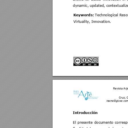
dynamic, updated, co
ntext
uali
Keywords: 
Technological Reso
Virtuality, Innovation.
Revista Arj
Cruz, C
tecnológicos com
Introducción  
El 
presente 
doc
umento 
corre
sp