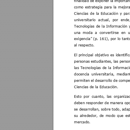
finalidad 
de 
exponer 
la 
importan
como
estrategia 
para 
la 
mejora
Ciencias 
de 
la 
Educación 
y
par
universitario 
actual, 
po
r 
ende
Tecnologías 
de 
la
Información 
una 
moda 
a 
convertirse 
en 
u
exigencia” (p.
161), 
por 
lo t
ant
al respecto. 
El 
prin
cipal 
objetivo 
es 
id
entific
personas 
estudiantes, l
as p
erso
las 
Tecnologías 
de 
la
Info
rmaci
docencia 
univer
sitaria, 
median
permiten 
e
l 
desarrollo 
de 
compe
Ciencias de la Educación. 
Esto 
por 
cuanto, 
las 
organiza
deben 
re
spond
er de 
manera 
opo
se d
esarrollan, sobre 
todo, adap
su 
alrededor, 
de 
mod
o 
que 
es
mercado. 