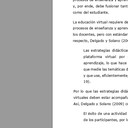
y, 
por 
ende, 
debe 
fusionar 
t
ant
como del estudiante. 
La educación virt
ual requiere 
de
procesos
 de 
enseñanza 
y 
apren
los docentes, pero c
on estándar
respecto, Delgado y So
lan
o (20
Las 
estrat
egias 
didáctica
plataforma 
virtual 
por 
aprendizaje, 
lo 
que 
hace 
que 
medie 
l
as 
temáticas 
d
y 
que 
use, 
eficientemente
19)
. 
Por 
lo 
que 
las 
est
rategias 
di
dá
virtuales 
deben 
estar 
acompañ
Así, Delgado
 y Solano (2009) c
El 
éx
ito 
de 
una 
activi
dad 
de 
los 
participantes, p
or l