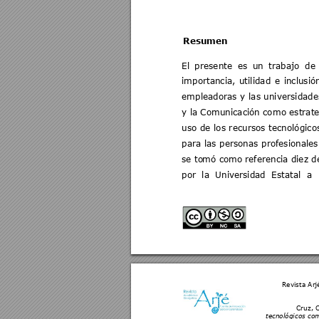
Resumen   
El 
presente 
es 
un 
trabajo 
de 
importancia, 
utilidad 
e 
inclusió
empleadoras 
y
las 
unive
rsidade
y 
la Comunicación co
mo estrate
uso 
de 
los 
r
ecursos 
t
ecnológico
para 
las 
personas 
profesionales
se to
mó como 
referencia diez d
por 
la 
Universidad 
Estatal 
a 
Revista Arj
Cruz, C
tecnológicos com