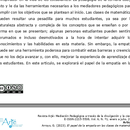
sto 
y
le 
da 
las 
her
ramientas 
necesarias 
a 
los
mediadores 
pedagógicos 
pa
umplir 
con los 
o
bjetivos que 
se plantean al ini
cio. Las cl
ases de matemátic
ueden 
resultar 
una 
pesadilla 
para 
muchos 
estudiantes, 
ya 
sea 
por 
aturaleza 
abstracta 
y 
com
pleja 
de 
los 
conceptos 
que 
se 
enseñan 
o 
por 
orma 
en 
que 
se 
presentan
; 
al
gunas 
personas 
estudiantes 
pueden 
sentir
brumado
s 
e 
incluso 
d
esmotiv
ados 
a 
la 
hora 
de 
intentar 
adquirir 
l
onocimientos 
y 
las 
habilidades 
en 
esta 
mater
ia. 
Sin 
embargo, 
la 
e
mpat
uede 
ser 
una 
herramienta 
pod
erosa 
para 
combatir 
estas 
barreras 
y 
cre
enci
ue no los deja 
avanz
ar y, con ello, mejorar
 la 
experiencia de aprendizaje 
s 
estudiantes. 
En 
este 
artículo
,
se 
ex
plorará 
el 
papel 
de 
la 
empatía 
en 
l
Revista Arjé: Mediación Pedagógic
a a través 
de la divulgación y la cie
E-ISSN:2215-5538, Vol. 6, N. º1, enero 
a 
julio, 
Artíc
Arroyo
, 
G
. 
(2023
). 
El papel de la empatía en las cl
ases de mate
má