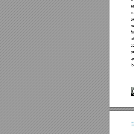
e
c
p
n
f
a
c
p
q
lo