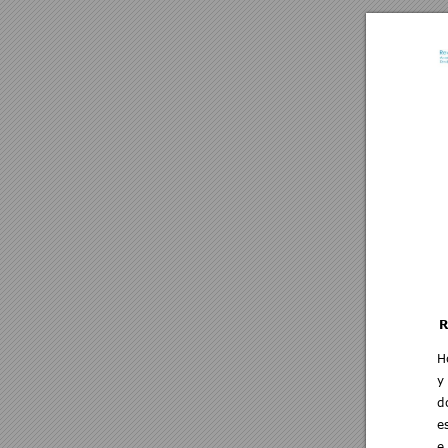
R
H
y
d
e
e