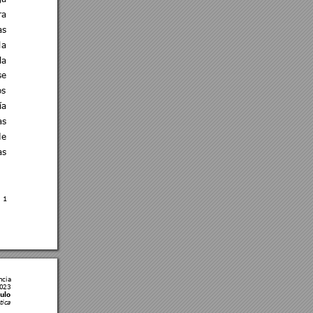
ra
as 
la 
la
se 
os 
ía 
as 
de 
as 
1 
ncia
2023 
ulo 
tica