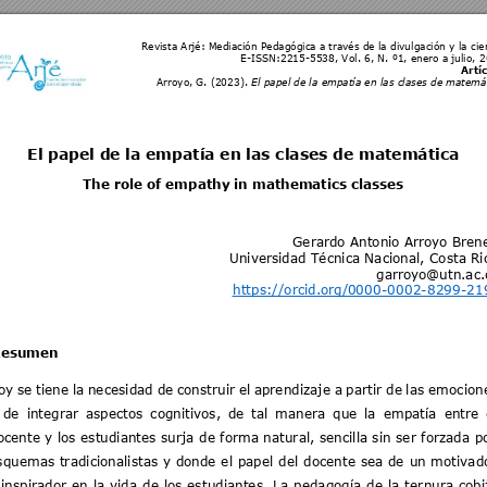
Revista Arjé: Mediación Pedagógic
a a través 
de la divulgación y la cie
E-ISSN:2215-5538, Vol. 6, N. º1, enero 
a 
julio, 
Artíc
Arroyo
, 
G
. 
(2023
). 
El papel de la empatía en las cl
ases de mate
má
El papel de la empatía en las clases de matemática
The role of empathy in mathematics classes
Gerardo Antonio
 Arroyo Bren
Universidad Técnica Nacional, Costa Ri
garroyo@utn.ac.
https://orcid.org/
0000-000
2-8299-
21
esumen   
oy 
se 
tiene 
la 
ne
cesidad 
de 
cons
truir 
el 
aprendizaje 
a 
part
ir 
de 
las 
emocion
 
de 
integrar 
aspectos 
cognitivos, 
de 
tal 
manera 
que 
la 
empatía 
entr
e 
ocente 
y 
los 
estudiantes 
surj
a 
de 
forma 
natur
al, 
sencilla s
in 
ser 
forzada 
p
squemas 
tr
adicionalistas 
y
donde 
el 
papel 
del 
docente 
sea 
de 
un 
motivad
 
inspirador 
en 
la 
vida 
de 
los 
est
udiantes. 
La 
pedag
ogía 
de 
la 
ter
nura 
cob
i