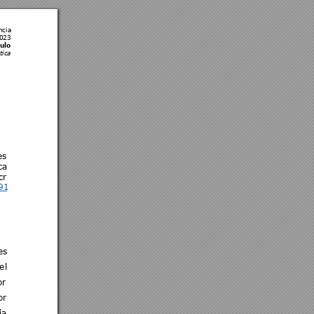
ncia
2023 
ulo 
tica
es
ca 
cr 
91
es
el
or 
or 
ja 