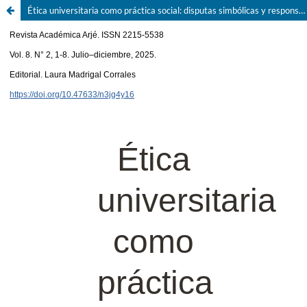
Ética universitaria como práctica social: disputas simbólicas y responsabilidad pública en la Universidad Técnica Nacional