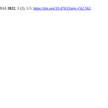
RAA
2022
,
5
(2), 1-5.
https://doi.org/10.47633/arje.v5i2.562
.