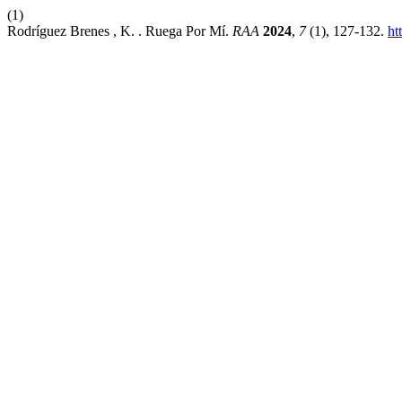
(1)
Rodríguez Brenes , K. . Ruega Por Mí.
RAA
2024
,
7
(1), 127-132.
ht