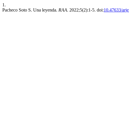
1.
Pacheco Soto S. Una leyenda.
RAA
. 2022;5(2):1-5. doi:
10.47633/arje