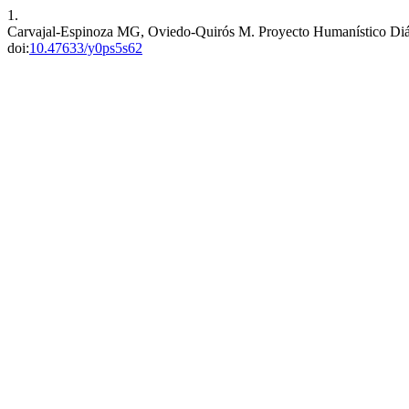
1.
Carvajal-Espinoza MG, Oviedo-Quirós M. Proyecto Humanístico Diál
doi:
10.47633/y0ps5s62