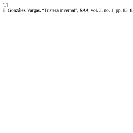
[1]
E. González-Vargas, “Tristeza invernal”,
RAA
, vol. 3, no. 1, pp. 83–