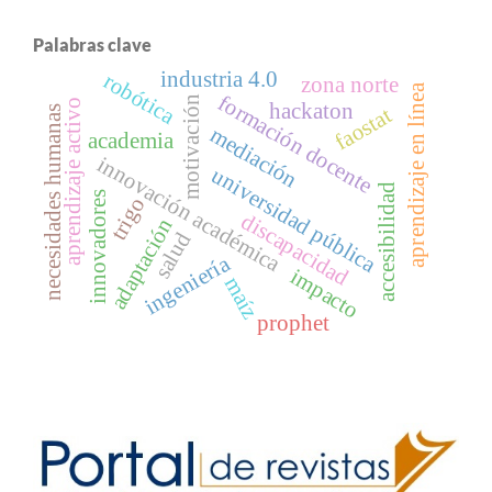
Palabras clave
industria 4.0
robótica
zona norte
aprendizaje en línea
formación docente
motivación
aprendizaje activo
hackaton
faostat
necesidades humanas
mediación
academia
innovación académica
universidad pública
accesibilidad
innovadores
trigo
discapacidad
adaptación
salud
ingeniería
impacto
maíz
prophet