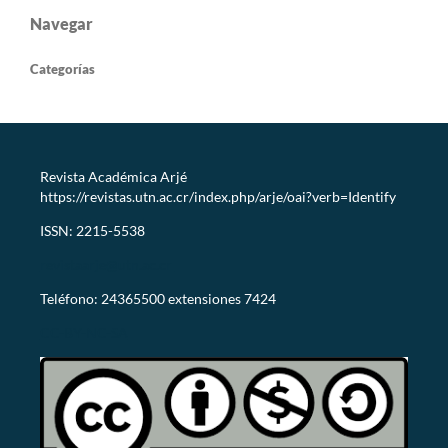
Navegar
Categorías
Revista Académica Arjé
https://revistas.utn.ac.cr/index.php/arje/oai?verb=Identify
ISSN: 2215-5538
revistaarje@utn.ac.cr
Teléfono: 24365500 extensiones 7424
CC-BY-NC-SA