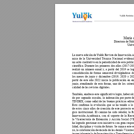
Yulök Revista
María d
Directora de 
Y
ul
Unive
La nueva edición de 
Y
ulök Revista de Innovación 
A
mica de la Universidad Técnica Nacional evidenci
un salto cualitativo en la periodicidad de esta publi
científica. Durante los primeros dos años (2017-201
realizó un número anual y
, a partir del 2019 se lo
consolidación de forma semestral divulgándose du
los meses de junio y diciembre (2019, 2020 y 202
partir de este año 2022 inicia la publicación en e
junio, atendiendo de esta forma, uno de los criter
calidad de las revistas digitales.
T
ambién, enaltece este significativo logro, haber al
do por segunda ocasión, la indexación por parte 
TINDEX, como señal de las buenas prácticas editori
Esto confirma la evolución que se ha tenido a lo 
de estos cinco años de creación de este proyecto es
gico institucional. El camino ha sido retador
, la R
Innovación 
Académica, con el soporte de la Recto
la V
icerrectoría de Extensión y 
Acción Social (V
ha logrado gestionar esta iniciativa con gran respo
lidad, disciplina y visión de futuro. Se suma a este e
zo, la colaboración destacada de las demás V
icerrec
(especialmente la de Investigación y T
ransferencia y