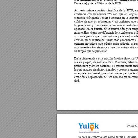
Docencia) y de la Editorial de la UTN.
Así, esta primera revista científica de la UTN, e
cordancia con su nombre “Y
ulök” que en lengua b
significa “búsqueda”, se ha esmerado en la indaga
cultivo de nuevas estrategias y mecanismos que n
la generación y transferencia de conocimiento teó
aplicado, en el ámbito de la innovación y el emp
miento. Este elemento diferenciador conlleva un esf
adicional para las personas autoras y evaluadoras d
edición, en el sentido de  visibilizar y reconocer e
ponente novedoso que ofrece cada artículo, a par
una investigación rigurosa y una discusión crítica 
hallazgos que se presentan.
Da la bienvenida a esta edición, la obra pictórica 
nía en juego”, de 
Adriana Ruiz Marchini, talento
prendedora y artista nacional. Su trabajo invita me
la conjugación de planos, ángulos y colores a gener
interpretación visual, que abre nuevas perspectiva
creación y exploración del ser humano en su cotid
dad.
YYulök Rev
talecer su empresa; así como anima al desarrol