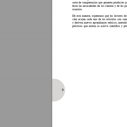
serie de competencias que generen productos pa
facer las necesidades de los clientes y de los po
usuarios.
De esta manera, esperamos que los lectores de 
ción acojan cada uno de los artículos con sum
y deriven nuevos aprendizajes teóricos, metodo
prácticos que nutran su acervo científico y pro
9