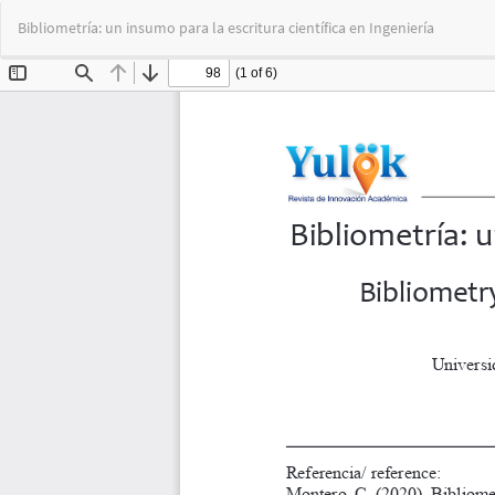
Volver
Bibliometría: un insumo para la escritura científica en Ingeniería
a
los
detalles
del
artículo