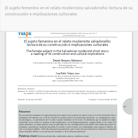
Volver
El sujeto femenino en el relato modernista salvadoreño: lectura de su
a
construcción e implicaciones culturales
los
detalles
del
Des
De
artículo
PD