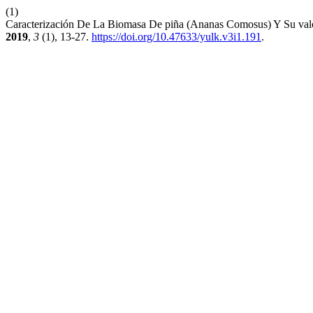
(1)
Caracterización De La Biomasa De piña (Ananas Comosus) Y Su valo
2019
,
3
(1), 13-27.
https://doi.org/10.47633/yulk.v3i1.191
.