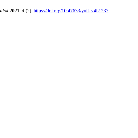
ulök
2021
,
4
(2).
https://doi.org/10.47633/yulk.v4i2.237
.