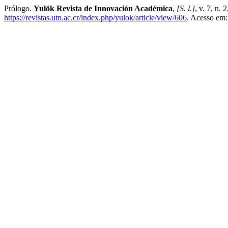
Prólogo.
Yulök Revista de Innovación Académica
,
[S. l.]
, v. 7, n.
https://revistas.utn.ac.cr/index.php/yulok/article/view/606
. Acesso em: