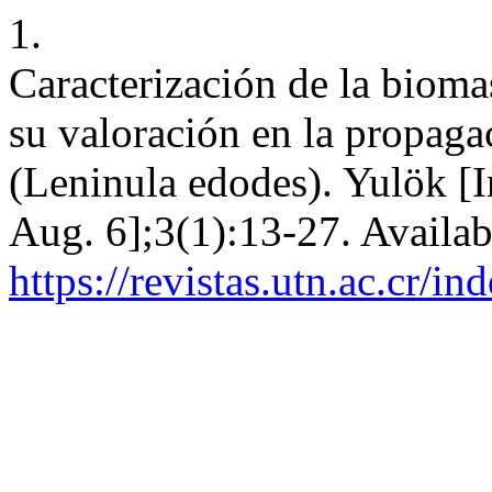
1.
Caracterización de la biom
su valoración en la propaga
(Leninula edodes). Yulök [I
Aug. 6];3(1):13-27. Availab
https://revistas.utn.ac.cr/i