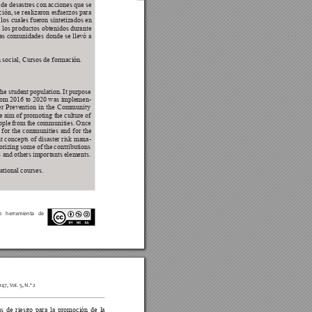
 de desastres con acciones que se 
ación, se realizaron esfuerzos para 
los cuales fueron sintetizados en 
n los productos obtenidos durante 
las comunidades donde se llevó a 
n social, Cursos de formación.
the student population. It purpose 
. From 2016 to 2020 was implemen-
er Prevention in the Community 
 aim of promoting the culture of 
eople from the communities. Once 
 for the communities and for the 
nt concepts of disaster risk mana-
gorizing some of the contributions 
s and others importants elements.
ational courses.
o herramienta de 
147, V
ol. 5, N.º 2
s de riesgo para la promoción de la 