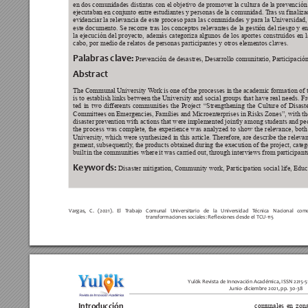
en dos comunidades distintas con el objetivo de promover la cultura de la prevención
ejecutaban en conjunto entre estudiantes y personas de la comunidad. T
ras su finaliz
evidenciar la relevancia de este proceso para las comunidades y para la Universidad, 
este documento. Se recorre tras los conceptos relevantes de la gestión del riesgo y e
la ejecución del proyecto, además categoriza algunos de los aportes construidos en 
cabo, por medio de relatos de personas participantes y otros elementos claves.
Palabras clave:
 Prevención de desastres, Desarrollo comunitario, Participació
Abstract
The Communal University W
ork is one of the processes in the academic formation of 
is to establish links between the University and social groups that have real needs
ted in two differents communities the Project “Strengthening the Culture 
of Disast
Committees on Emergencies, Families and Microenterprises in Risks Zones”, with the
disaster prevention with actions that were implemented jointly among students and p
the process was complete, the experience was analyzed to show the relevance, both
University
, which were synthesized in this article. Therefore, are describe the releva
gement, subsequently
, the products obtained during the execution of the project, cate
built in the communities where it was carried out, through interviews from participant
Keywords:
 Disaster mitigation, Community work, Participation social life, Educ
Vargas, C. (2021). El T
rabajo Comunal Universitario de la Universidad T
écnica Nacional com
transformaciones sociales: Reexiones desde el TCU-115
Yulök Revista de Innovación Académica, ISSN 2215-5
Junio- diciembre 2021, pp. 30-38
comunales en zona
Introducción