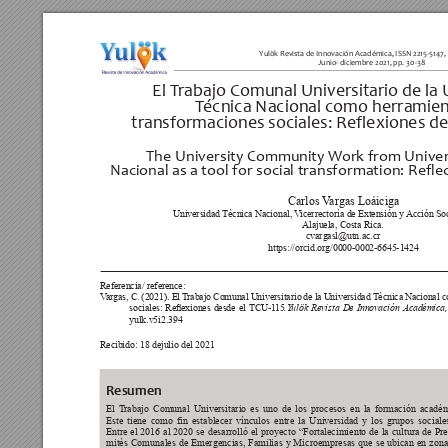
Yulök Revista de Innovación Académica, ISSN 2215-5147,
Junio- diciembre 2021, pp. 30-38
El T
rabajo Comunal Universitario de la 
T
écnica Nacional como herramien
transformaciones sociales: Reflexiones de
The University Community W
ork from Univer
Nacional as a tool for social transformation: Refl
 Carlos V
argas Loáiciga 
Universidad Técnica Nacional, 
V
icerrectoría de Extensión y 
Acción Soc
Alajuela, Costa Rica.
cvargasl@utn.ac.cr 
https://orcid.org/0000-0002-6645-1424
Referencia/ reference:
V
argas, C. (2021). El 
T
rabajo Comunal Universitario de la Universidad Técnica Nacional c
.Y
ulök Revista De Innovación Académica,
sociales: 
Reexiones 
desde 
el 
TCU-1
15
yulk.v5i2.394
Recibido: 18 dejulio del 2021 
Resumen
El T
rabajo Comunal Universitario es uno de los procesos en la formación académi
Este tiene como fin establecer vínculos entre la Universidad y los grupos sociale
Entre el 2016 al 2020 se desarrolló el proyecto “Fortalecimiento de la cultura de P
mités Comunales de Emergencias, Familias y Microempresas que se ubican en zona