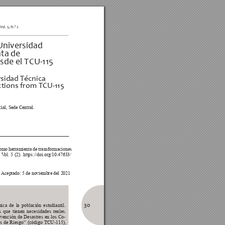
 V
ol. 5, N.º 2
Universidad  
ta de  
sde el TCU-115
sidad T
écnica  
ections from TCU-115
ial, Sede Central. 
omo herramienta de transformaciones 
 
V
ol. 5 (2). https://doi.org/10.47633/
Aceptado: 5 de noviembre del 2021
30
ca de la población estudiantil. 
s que tienen necesidades reales. 
revención de Desastres en los Co-
s de Riesgo” (código 
TCU-1
15), 