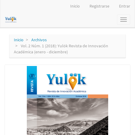
Navegación
Inicio
Registrarse
Entrar
principal
Contenido
Toggl
principal
naviga
Barra
lateral
Inicio
Archivos
Vol. 2 Núm. 1 (2018): Yulök Revista de Innovación
Académica (enero - diciembre)