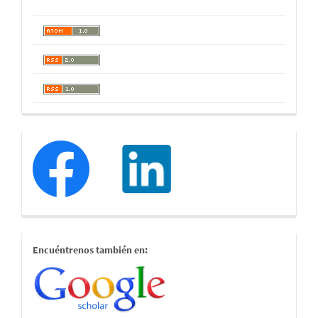
redessociales
estamostambien
Encuéntrenos también en: