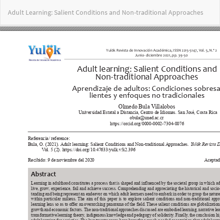
Volver
Adult Learning: Salient Conditions and Non-traditional Approaches
a
los
detalles
del
artículo