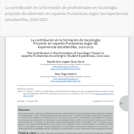
Volver
La contribución en la formación de profesionales en Sociología:
a
proyecto de extensión en Lepanto-Puntarenas según las experiencias
los
estudiantiles, 2020-2022
detalles
del
artículo
Des
De
PD