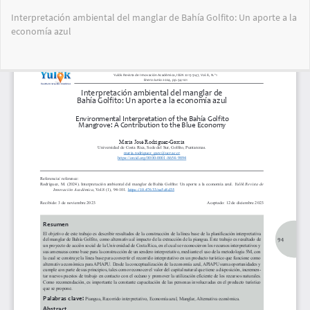
Volver
Interpretación ambiental del manglar de Bahía Golfito: Un aporte a la
a
economía azul
los
detalles
del
Des
De
artículo
PD