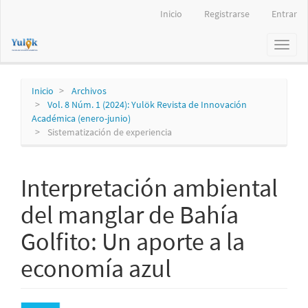
Navegación
Inicio
Registrarse
Entrar
principal
Contenido
Toggl
principal
naviga
Barra
lateral
Inicio
Archivos
Vol. 8 Núm. 1 (2024): Yulök Revista de Innovación
Académica (enero-junio)
Sistematización de experiencia
Interpretación ambiental
del manglar de Bahía
Golfito: Un aporte a la
economía azul