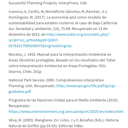
Successful Planning Projects. InterpPress. USA
Ivanova, A, Cariño, M, Monteforte-Sánchez, M, Ramírez , E y
Domínguez, W. (2017). La economía azul como modelo de
sustentabilidad para estados costeros: el caso de Baja California
Sur. Sociedad y ambiente, (14), 75-98. Recuperado en 13 de
diciembre de 2023, de
http://www.scielo.org.mx/scielo.php?
script=sci_arttext&pid=S2007-
65762017000200075&lng=es&tlng=es
.
Morales, J. 1992. Manual para la Interpretación Ambiental en
Áreas Silvestres protegidas. Basado en los resultados del Taller
sobre Interpretación Ambiental en Áreas Protegidas. FAO,
Osorno, Chile. 201p
National Park Service. 2000. Comprehensive Interpretive
Planning. USA. Recuperado:
http://www.nps.gov/hfc/pdf/ip/cip-
guideline.pdf
Programa de las Naciones Unidas para el Medio Ambiente (2016).
Recuperado:
https://www.unenvironment.org/annualreport/2015/en/index.html
Silva, M. (2005). Manglares. En: Lobo, J y F, Bolaños (Eds.). Historia
Natural de Golfito (pp.55-65). Editorial InBio.