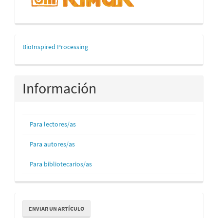
mascerca
BioInspired Processing
Información
Para lectores/as
Para autores/as
Para bibliotecarios/as
Enviar
ENVIAR UN ARTÍCULO
un