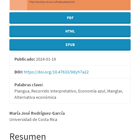
PDF
HTML
EPUB
Publicado:
2024-01-19
DOI:
https://doi.org/10.47633/9dyh7a22
Palabras clave:
Piangua, Recorrido interpretativo, Economía azul, Manglar,
Alternativa económica
Contenido
María José Rodríguez-García
Universidad de Costa Rica
principal
del
Resumen