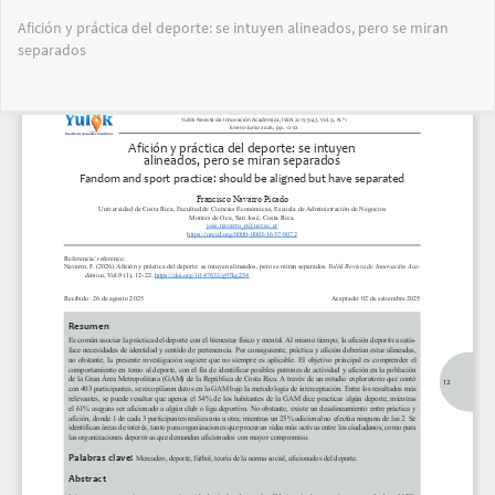
Volver
Afición y práctica del deporte: se intuyen alineados, pero se miran
a
separados
los
detalles
del
Des
De
artículo
PD