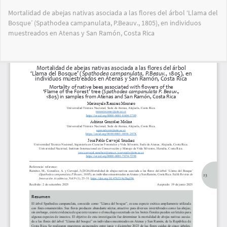
Volver
Mortalidad de abejas nativas asociada a las flores del árbol ‘Llama del
a
Bosque’ (Spathodea campanulata, P.Beauv., 1805), en individuos
los
muestreados en Atenas y San Ramón, Costa Rica
detalles
del
artículo
Des
De
PD