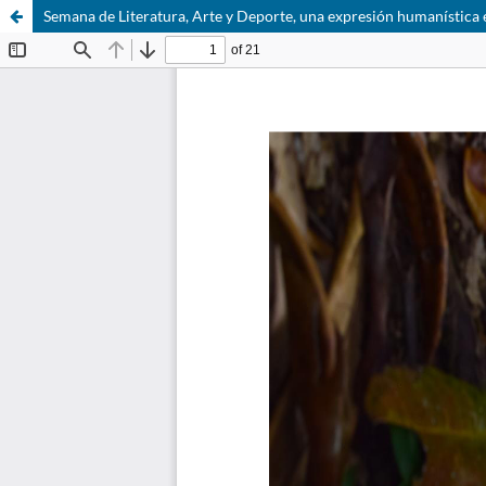
Semana de Literatura, Arte y Deporte, una expresión humanística 