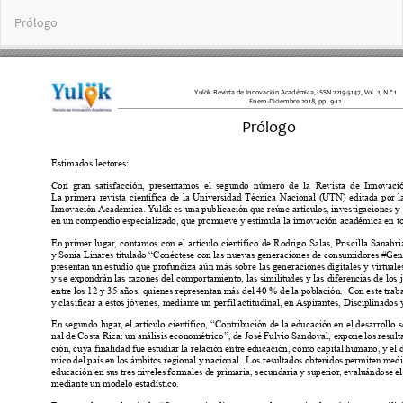
Volver
Prólogo
a
los
detalles
del
artículo