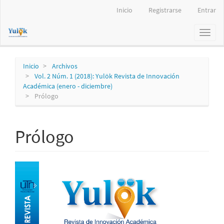
Navegación
Inicio
Registrarse
Entrar
principal
Contenido
Toggl
principal
naviga
Barra
lateral
Inicio
Archivos
Vol. 2 Núm. 1 (2018): Yulök Revista de Innovación
Académica (enero - diciembre)
Prólogo
Prólogo
Barra
lateral
del
artículo