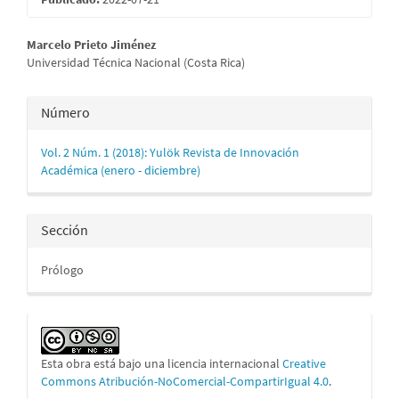
Contenido
Marcelo Prieto Jiménez
Universidad Técnica Nacional (Costa Rica)
principal
del
Detalles
Número
artículo
del
Vol. 2 Núm. 1 (2018): Yulök Revista de Innovación
artículo
Académica (enero - diciembre)
Sección
Prólogo
Esta obra está bajo una licencia internacional
Creative
Commons Atribución-NoComercial-CompartirIgual 4.0
.