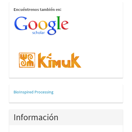
estamostambien
Encuéntrenos también en:
mascerca
BioInspired Processing
Información