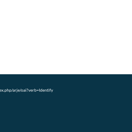
dex.php/arje/oai?verb=Identify