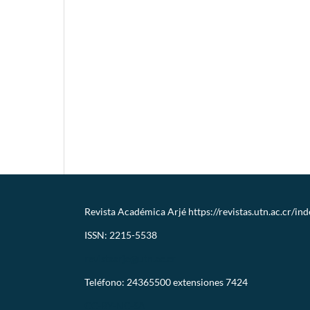
Revista Académica Arjé
https://revistas.utn.ac.cr/in
ISSN: 2215-5538
revistaarje@utn.ac.cr
Teléfono: 24365500 extensiones 7424
CC-BY-NC-SA