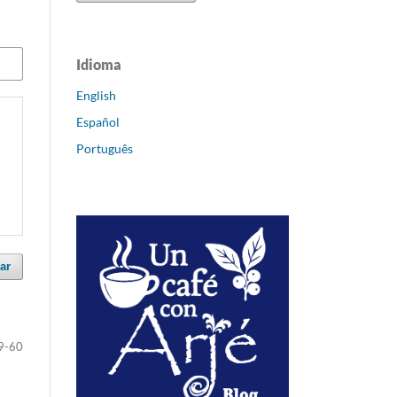
Idioma
English
Español
Português
ar
9-60