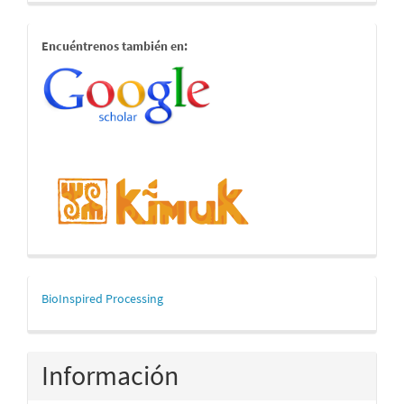
estamostambien
Encuéntrenos también en:
mascerca
BioInspired Processing
Información