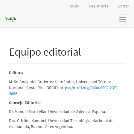
Navegación
Inicio
Registrarse
Entrar
principal
Contenido
Toggl
principal
naviga
Barra
lateral
Equipo editorial
Editora
M. Sc. Anayudel Gutiérrez Hernández, Universidad Técnica
Nacional, Costa Rica. ORCID:
https://orcid.org/0000-0002-2371-
3666
Consejo Editorial
Dr. Manuel Martí-Vilar, Universidad de Valencia, España.
Dra. Cristina Kanobel, Universidad Tecnológica Nacional de
Avellaneda, Buenos Aires Argentina.