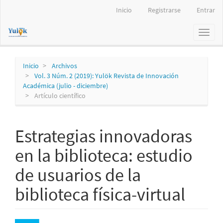
Navegación
Inicio
Registrarse
Entrar
principal
Contenido
Toggl
principal
naviga
Barra
lateral
Inicio
Archivos
Vol. 3 Núm. 2 (2019): Yulök Revista de Innovación
Académica (julio - diciembre)
Artículo científico
Estrategias innovadoras
en la biblioteca: estudio
de usuarios de la
biblioteca física-virtual