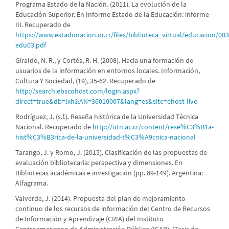
Programa Estado de la Nación. (2011). La evolución de la
Educación Superior. En Informe Estado de la Educación: informe
III. Recuperado de
https://www.estadonacion.or.cr/files/biblioteca_virtual/educacion/00
edu03.pdf
Giraldo, N. R., y Cortés, R. H. (2008). Hacia una formación de
usuarios de la información en entornos locales. Información,
Cultura Y Sociedad, (19), 35-62. Recuperado de
http://search.ebscohost.com/login.aspx?
direct=true&db=lxh&AN=36010007&lang=es&site=ehost-live
Rodríguez, J. (s.f.). Reseña histórica de la Universidad Técnica
Nacional. Recuperado de
http://utn.ac.cr/content/rese%C3%B1a-
hist%C3%B3rica-de-la-universidad-t%C3%A9cnica-nacional
Tarango, J. y Romo, J. (2015). Clasificación de las propuestas de
evaluación bibliotecaria: perspectiva y dimensiones. En
Bibliotecas académicas e investigación (pp. 89-149). Argentina:
Alfagrama.
Valverde, J. (2014). Propuesta del plan de mejoramiento
continuo de los recursos de información del Centro de Recursos
de Información y Aprendizaje (CRIA) del Instituto
Centroamericano de Administración Pública (ICAP). (Tesis de