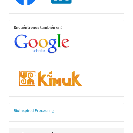
estamostambien
Encuéntrenos también en:
mascerca
BioInspired Processing