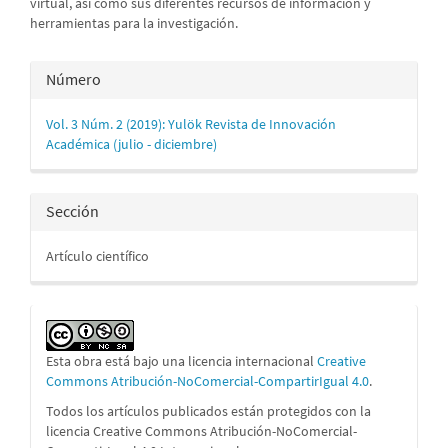
virtual, así como sus diferentes recursos de información y
herramientas para la investigación.
Detalles
Número
del
Vol. 3 Núm. 2 (2019): Yulök Revista de Innovación
artículo
Académica (julio - diciembre)
Sección
Artículo científico
Esta obra está bajo una licencia internacional
Creative
Commons Atribución-NoComercial-CompartirIgual 4.0
.
Todos los artículos publicados están protegidos con la
licencia Creative Commons Atribución-NoComercial-