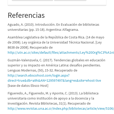
Referencias
Aguado, A. (2010). Introducción. En Evaluación de bibliotecas
universitarias (pp. 15-18). Argentina: Alfagrama.
Asamblea Legislativa de la República de Costa Rica. (14 de mayo
de 2008). Ley orgánica de la Universidad Técnica Nacional. [Ley
8638 de 2008]. Recuperado de
http://utn.ac.cr/sites/default/files/attachments/Ley%20Org%C3
Guzmán-Valenzuela, C. (2017). Tendencias globales en educación
superior y su impacto en América Latina: desafíos pendientes.
Lenguas Modernas, (50), 15-32. Recuperado de
http://search.ebscohost.com/login.aspx?
direct=true&db=a9h&AN=129597497&lang=es&site=ehost-live
[base de datos Ebsco Host]
Figueredo, A., Figueredo, M. y Aponte, C. (2013). La biblioteca
universitaria como institución de apoyo a la docencia y la
investigación. Revista Bibliotecas, 31(1). Recuperado de
http://www.revistas.una.ac.cr/index.php/bibliotecas/article/view/5106