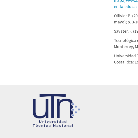
http://www.c
en-la-educac
Ollivier B. (
mayo); p. 3-1
Savater, F. (1
Tecnológico 
Monterrey, M
Universidad T
Costa Rica: E