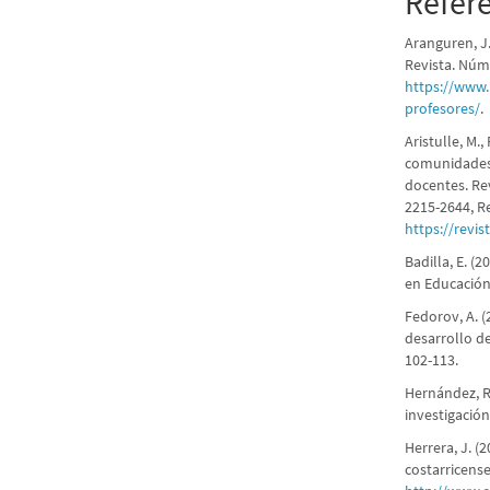
Refer
Aranguren, J.
Revista. Núm
https://www.
profesores/
.
Aristulle, M.
comunidades 
docentes. Re
2215-2644, R
https://revi
Badilla, E. (
en Educación
Fedorov, A. 
desarrollo de
102-113.
Hernández, R.
investigación
Herrera, J. (
costarricens