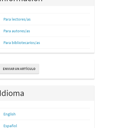
Para lectores/as
Para autores/as
Para bibliotecarios/as
nviar
ENVIAR UN ARTÍCULO
n
rtículo
Idioma
English
Español