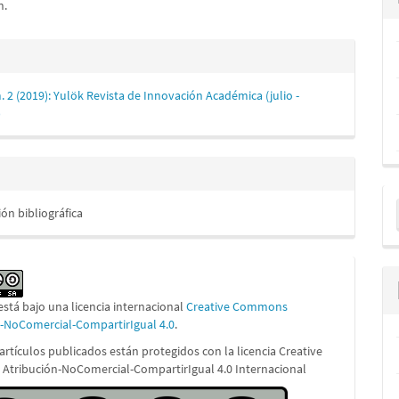
n.
es
. 2 (2019): Yulök Revista de Innovación Académica (julio -
lo
)
E
ión bibliográfica
u
a
está bajo una licencia internacional
Creative Commons
n-NoComercial-CompartirIgual 4.0
.
artículos publicados están protegidos con la licencia Creative
tribución-NoComercial-CompartirIgual 4.0 Internacional