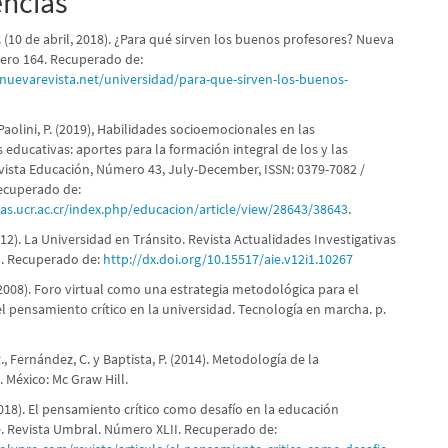
encias
 (10 de abril, 2018). ¿Para qué sirven los buenos profesores? Nueva
ero 164. Recuperado de:
nuevarevista.net/universidad/para-que-sirven-los-buenos-
, Paolini, P. (2019), Habilidades socioemocionales en las
educativas: aportes para la formación integral de los y las
vista Educación, Número 43, July-December, ISSN: 0379-7082 /
ecuperado de:
stas.ucr.ac.cr/index.php/educacion/article/view/28643/38643
.
2012). La Universidad en Tránsito. Revista Actualidades Investigativas
. Recuperado de:
http://dx.doi.org/10.15517/aie.v12i1.10267
(2008). Foro virtual como una estrategia metodológica para el
l pensamiento crítico en la universidad. Tecnología en marcha. p.
, Fernández, C. y Baptista, P. (2014). Metodología de la
. México: Mc Graw Hill.
2018). El pensamiento crítico como desafío en la educación
e. Revista Umbral. Número XLII. Recuperado de: