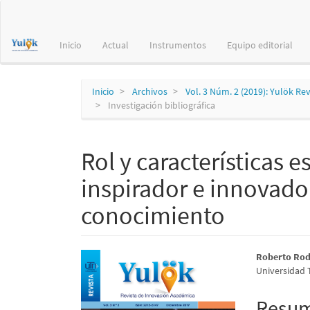
Navegación
principal
Contenido
Inicio
Actual
Instrumentos
Equipo editorial
principal
Barra
lateral
Inicio
Archivos
Vol. 3 Núm. 2 (2019): Yulök Re
Investigación bibliográfica
Rol y características 
inspirador e innovador
conocimiento
Barra
Conte
Roberto Rod
Universidad 
lateral
princi
del
del
Resu