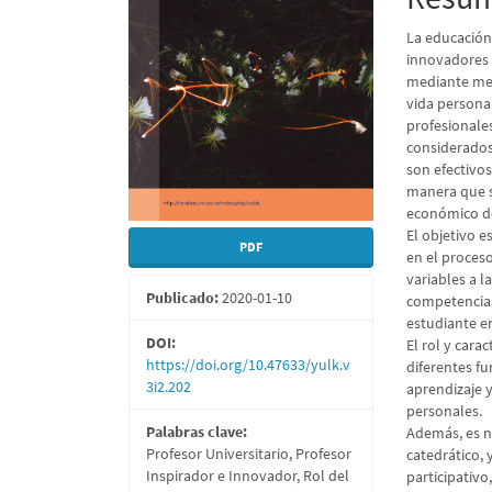
artículo
artícu
La educación
innovadores 
mediante met
vida personal
profesionale
considerados
son efectivos
manera que s
económico de 
El objetivo e
PDF
en el proces
variables a l
Publicado:
2020-01-10
competencias 
estudiante en
DOI:
El rol y cara
https://doi.org/10.47633/yulk.v
diferentes f
3i2.202
aprendizaje 
personales.
Palabras clave:
Además, es ne
Profesor Universitario, Profesor
catedrático, 
Inspirador e Innovador, Rol del
participativo