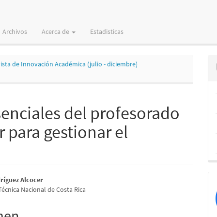
Archivos
Acerca de
Estadisticas
vista de Innovación Académica (julio - diciembre)
esenciales del profesorado
 para gestionar el
nido
ríguez Alcocer
Técnica Nacional de Costa Rica
pal
men