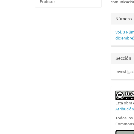
Profesor
comunicació
Detall
Número
del
Vol. 3 Núm
artícu
diciembre
Sección
Investigac
Esta obra 
Atribució
Todos los 
Commons A