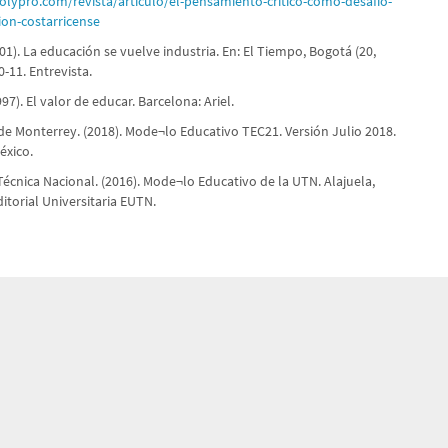
olypro.com/revista/articulo/el-pensamiento-critico-como-desafio-
ion-costarricense
2001). La educación se vuelve industria. En: El Tiempo, Bogotá (20,
0-11. Entrevista.
997). El valor de educar. Barcelona: Ariel.
de Monterrey. (2018). Mode¬lo Educativo TEC21. Versión Julio 2018.
éxico.
écnica Nacional. (2016). Mode¬lo Educativo de la UTN. Alajuela,
ditorial Universitaria EUTN.