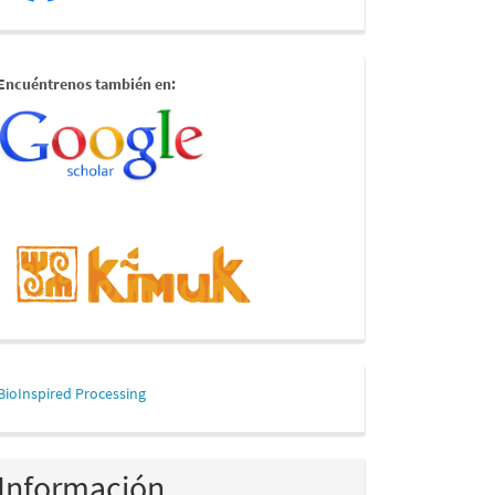
estamostambien
Encuéntrenos también en:
mascerca
BioInspired Processing
Información