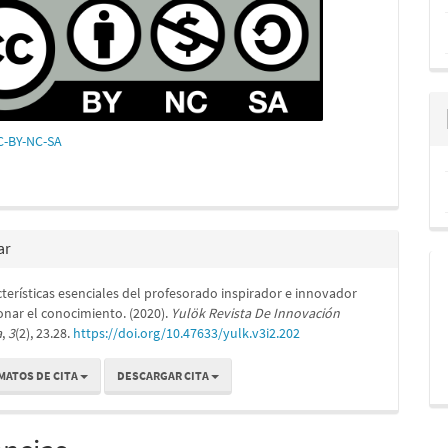
CC-BY-NC-SA
ar
cterísticas esenciales del profesorado inspirador e innovador
onar el conocimiento. (2020).
Yulök Revista De Innovación
a
,
3
(2), 23.28.
https://doi.org/10.47633/yulk.v3i2.202
MATOS DE CITA
DESCARGAR CITA