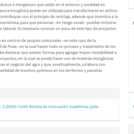
ánicos e inorgánicos que están en el entorno y sociedad en
asura inorgánica puede ser utilizada para transformarse en activos
ontribuyan con el principio de reciclaje, además que incentiva a la
 económica, para que personas –en riesgo social– puedan incluirse
o laboral. Es necesario conocer un poco de este tipo de proyectos
n en centros de acopios comunales –en este caso de la
d de Poás‒ en la cual hacen todo un proceso y tratamiento de los
be destacar que existen formas para agregar mayor rentabilidad a
proyectos, en la cual se puede hacer uso de materias inorgánicas
n el negocio del agro y que, eventualmente, colabore con
cantidad de insumos químicos en los territorios y parcelas
es
. 2 (2019): Yulök Revista de Innovación Académica (julio -
lo
)