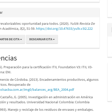
ar
evalorizables: oportunidad para todos. (2020).
Yulök Revista De
n Académica
,
3
(2), 51-59.
https://doi.org/10.47633/yulk.v3i2.222
MATOS DE CITA
DESCARGAR CITA
encias
5). Preparación para la certificación ITIL Foundation V3: ITIL V3-
na: ENI.
mercio de Córdoba. (2013). Encadenamientos productivos, algunos
ricos. Recuperado de
bolsacba.com.ar/img0/balances_arg/BEA_2004.pdf
 Castaño, G. (2005). Investigación en administración en América
ución y resultados. Universidad Nacional Colombia: Colombia
1993). Manejo y reciclaje de los residuos de envases y embalajes.