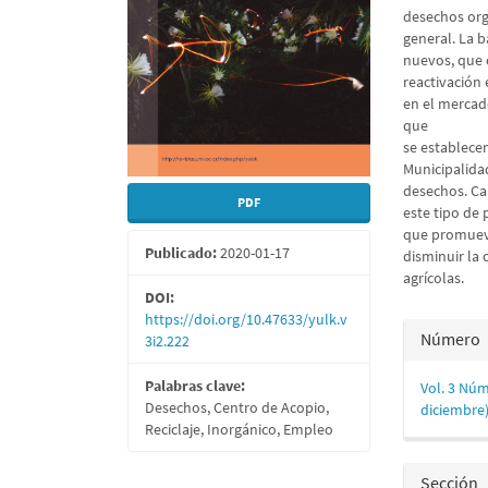
desechos org
general. La b
nuevos, que c
reactivación
en el mercad
que
se establece
Municipalida
desechos. Ca
PDF
este tipo de 
que promueva
Publicado:
2020-01-17
disminuir la 
agrícolas.
DOI:
https://doi.org/10.47633/yulk.v
Detall
Número
3i2.222
del
Palabras clave:
Vol. 3 Núm
artícu
Desechos, Centro de Acopio,
diciembre
Reciclaje, Inorgánico, Empleo
Sección