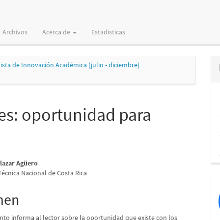
Archivos
Acerca de
Estadisticas
vista de Innovación Académica (julio - diciembre)
es: oportunidad para
nido
lazar Agüero
Técnica Nacional de Costa Rica
pal
men
lo
to informa al lector sobre la oportunidad que existe con los