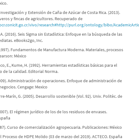
ico.
Investigación y Extensión de Caña de Azúcar de Costa Rica. (2013).
veros y fincas de agricultores. Recuperado de
tocr.conicit.go.cr/vivo/research#http://purl.org/ontology/bibo/AcademicArt
i, A. (2016). Seis Sigma sin Estadística: Enfoque en la búsqueda de las
diatas. eBooks2go, Inc.
(1997). Fundamentos de Manufactura Moderna. Materiales, procesos
Pearson: México
co, E., Kume, H. (1992). Herramientas estadísticas básicas para el
 de la calidad. Editorial Norma.
009). Administración de operaciones. Enfoque de administración de
negocios. Cengage: Mexico
rre-Marín, G. (2005). Desarrollo sostenible (Vol. 92). Univ. Politèc. de
2007). El régimen jurídico de los de los residuos de envases.
spaña
987). Curso de comercialización agropecuaria. Publicaciones: México
el Proceso de HDPE Molido (03 de marzo del 2019). ACTECO. España