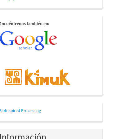
estamostambien
Encuéntrenos también en:
mascerca
BioInspired Processing
Información