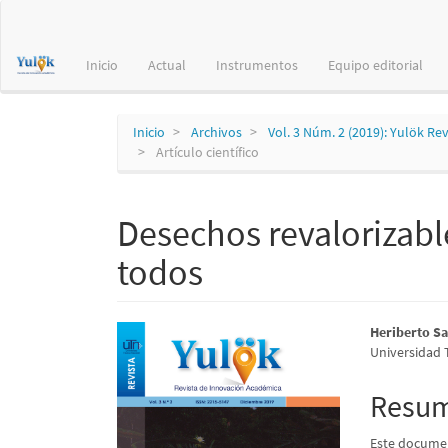
Navegación
principal
Contenido
Inicio
Actual
Instrumentos
Equipo editorial
principal
Barra
lateral
Inicio
Archivos
Vol. 3 Núm. 2 (2019): Yulök Re
Artículo científico
Desechos revalorizabl
todos
Barra
Conte
Heriberto Sa
Universidad 
lateral
princi
del
del
Resu
artículo
artícu
Este documen