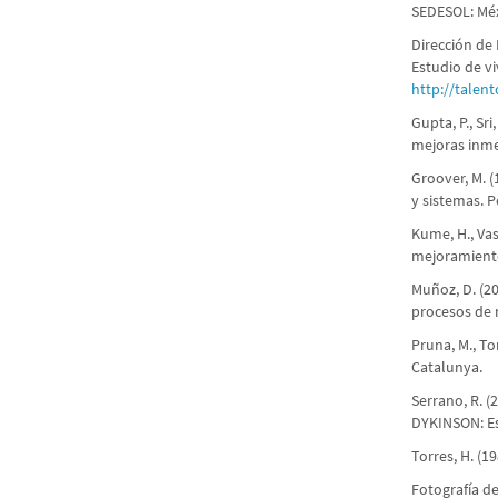
SEDESOL: Méx
Dirección de 
Estudio de vi
http://talen
Gupta, P., Sr
mejoras inme
Groover, M. 
y sistemas. 
Kume, H., Vas
mejoramiento
Muñoz, D. (2
procesos de 
Pruna, M., To
Catalunya.
Serrano, R. (
DYKINSON: E
Torres, H. (1
Fotografía d