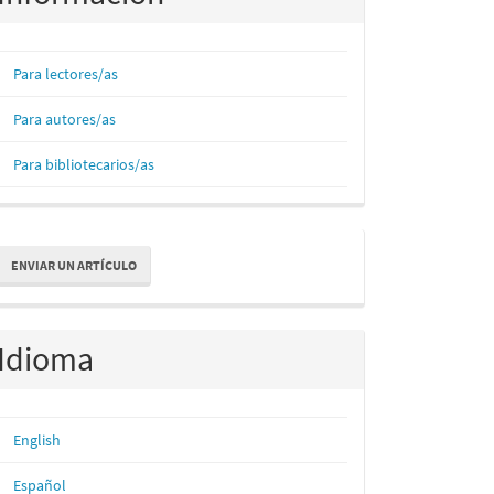
Para lectores/as
Para autores/as
Para bibliotecarios/as
nviar
ENVIAR UN ARTÍCULO
n
rtículo
Idioma
English
Español