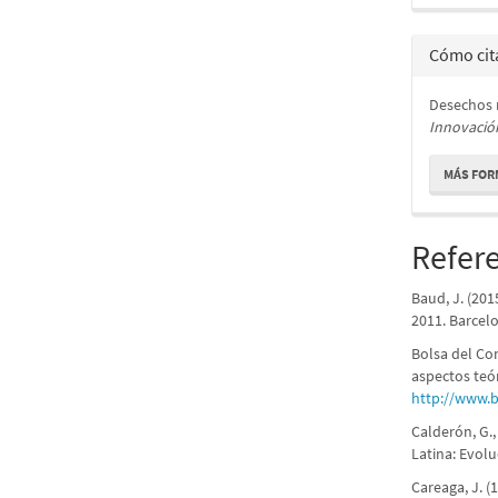
Cómo cit
Desechos r
Innovació
MÁS FOR
Refer
Baud, J. (201
2011. Barcelo
Bolsa del Co
aspectos teó
http://www.
Calderón, G.,
Latina: Evol
Careaga, J. (