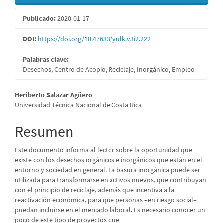
Publicado:
2020-01-17
DOI:
https://doi.org/10.47633/yulk.v3i2.222
Palabras clave:
Desechos, Centro de Acopio, Reciclaje, Inorgánico, Empleo
Contenido
Heriberto Salazar Agüero
Universidad Técnica Nacional de Costa Rica
principal
del
Resumen
artículo
Este documento informa al lector sobre la oportunidad que
existe con los desechos orgánicos e inorgánicos que están en el
entorno y sociedad en general. La basura inorgánica puede ser
utilizada para transformarse en activos nuevos, que contribuyan
con el principio de reciclaje, además que incentiva a la
reactivación económica, para que personas –en riesgo social–
puedan incluirse en el mercado laboral. Es necesario conocer un
poco de este tipo de proyectos que