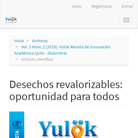
Navegación
Inicio
Registrarse
Entrar
principal
Contenido
Toggl
principal
naviga
Barra
lateral
Inicio
Archivos
Vol. 3 Núm. 2 (2019): Yulök Revista de Innovación
Académica (julio - diciembre)
Artículo científico
Desechos revalorizables:
oportunidad para todos
Barra
lateral
del