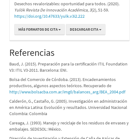
Desechos revalorizables: oportunidad para todos. (2020).
Yulök Revista De Innovación Académica
,
3
(2), 51-59.
https://doi.org/10.47633/yulk.v3i2.222
MÁS FORMATOS DE CITA
DESCARGAR CITA
Referencias
Baud, J. (2015). Preparación para la certificación ITIL Foundation
V3: ITIL V3-2011. Barcelona: ENI.
Bolsa del Comercio de Córdoba. (2013). Encadenamientos
productivos, algunos aspectos teóricos. Recuperado de
http://www.bolsacba.com.ar/img0/balances_arg/BEA_2004.pdf
Calderón, G., Castaño, G. (2005). Investigación en administración
en América Latina: Evolución y resultados. Universidad Nacional
Colombia: Colombia
Careaga, J. (1993). Manejo y reciclaje de los residuos de envases y
embalajes. SEDESOL: México.
Dirección de Investigación y Extensión de Caña de Azúcar de