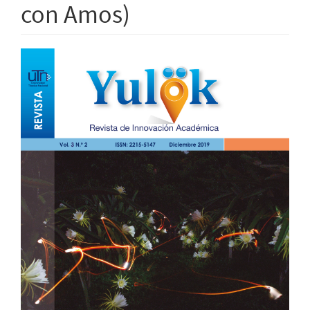
con Amos)
Barra
lateral
del
artículo