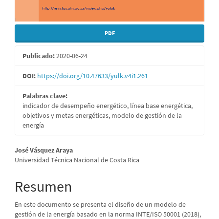
PDF
Publicado:
2020-06-24
DOI:
https://doi.org/10.47633/yulk.v4i1.261
Palabras clave:
indicador de desempeño energético, línea base energética,
objetivos y metas energéticas, modelo de gestión de la
energía
Contenido
José Vásquez Araya
Universidad Técnica Nacional de Costa Rica
principal
del
Resumen
artículo
En este documento se presenta el diseño de un modelo de
gestión de la energía basado en la norma INTE/ISO 50001 (2018),