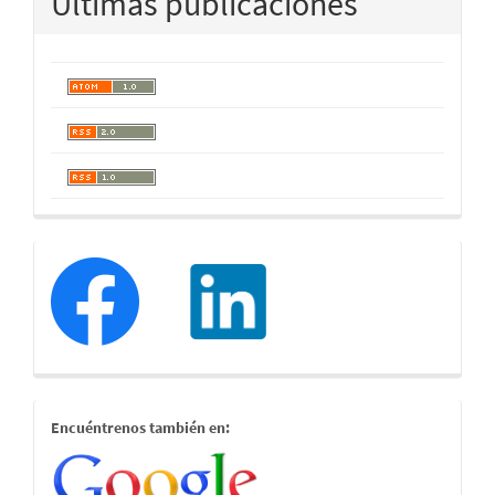
Últimas publicaciones
redessociales
estamostambien
Encuéntrenos también en: