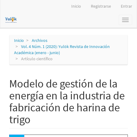
Navegación
Inicio
Registrarse
Entrar
principal
Contenido
Toggl
principal
naviga
Barra
lateral
Inicio
Archivos
Vol. 4 Núm. 1 (2020): Yulök Revista de Innovación
Académica (enero - junio)
Artículo científico
Modelo de gestión de la
energía en la industria de
fabricación de harina de
trigo