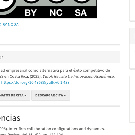
CC-BY-NC-SA
ar
dad empresarial como alternativa para el éxito competitivo de
S en Costa Rica. (2022).
Yulök Revista De Innovación Académica
,
.
https://doi.org/10.47633/yulk.v6i1.433
MATOS DE CITA
DESCARGAR CITA
encias
006). Inter-firm collaboration configurations and dynamics.
ss Review. Vol 16, N°2, pp. 122-134.