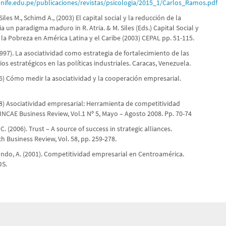
nife.edu.pe/publicaciones/revistas/psicologia/2015_1/Carlos_Ramos.pdf
iles M., Schimd A., (2003) El capital social y la reducción de la
a un paradigma maduro in R. Atria. & M. Siles (Eds.) Capital Social y
la Pobreza en América Latina y el Caribe (2003) CEPAL pp. 51-115.
1997). La asociatividad como estrategia de fortalecimiento de las
s estratégicos en las políticas industriales. Caracas, Venezuela.
06) Cómo medir la asociatividad y la cooperación empresarial.
08) Asociatividad empresarial: Herramienta de competitividad
INCAE Business Review, Vol.1 Nº 5, Mayo – Agosto 2008. Pp. 70-74
. (2006). Trust – A source of success in strategic alliances.
 Business Review, Vol. 58, pp. 259-278.
Condo, A. (2001). Competitividad empresarial en Centroamérica.
DS.