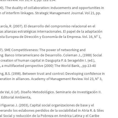
00). The duality of collaboration: inducements and opportunities in
 of interfirm linkages. Strategic Management Journal. Vol 21, pp.
García, R. (2007). El desarrollo del compromiso relacional en el
as alianzas estratégicas internacionales. El papel de la adaptación
ista Europea de Dirección y Economía de la Empresa. Vol. 16, N° 1,
997). SME Competitiveness: The power of networking and
ng. Banco Interamericano de Desarrollo. Coleman J., (1988) Social
e creation of human capital in Dasgupta P. & Serageldin I. (ed.),
l, a multifaceted perspective (2000) The World Bank, , pp.13-40
eng, B.S. (1998). Between trust and control: Developing confidence in
eration in alliances. Academy of Management Review. Vol 23, N° 3,
de Val, G (sf). Diseño Metodológico. Seminario de Investigación II.
 Editorial Ambienta,
i Figueras J. (2003), Capital social organizaciones de base y el
erando los eslabones perdidos de la sociabilidad in Atria R. & Siles
tal Social y reducción de la Pobreza en América Latina y el Caribe