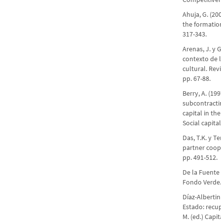
Ahuja, G. (20
the formation
317-343.
Arenas, J. y 
contexto de l
cultural. Rev
pp. 67-88.
Berry, A. (1
subcontracti
capital in th
Social capita
Das, T.K. y T
partner coop
pp. 491-512.
De la Fuente 
Fondo Verde.
Díaz-Albertin
Estado: recup
M. (ed.) Capi