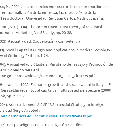
eso, M. (2004). Los consorcios monosectoriales de promoción en el
ternacionalización de la empresa: factores de éxito de la
 Tesis doctoral. Universidad Rey Juan Carlos. Madrid, España.
Hunt, S.D. (1994). The commitment-trust theory of relationship
urnal of Marketing. Vol.58, July, pp. 20-38.
2003). Asociatividad: Cooperación y competencia.
98), Social Capital Its Origin and Applications in Modern Sociology,
 of Sociology 24:1, pp. 1-24.
4). Asociatividad y Clusters. Ministerio de Trabajo y Promoción de
erú. Gobierno del Perú.
e.gob.pe/downloads/Documento_Final_Clusters.pdf.
elliwell J. (1995) Economic growth and social capital in Italy in P.
 Serageldin (eds.) Social capital, a multifaceted perspective (2000)
nk, pp.253-268.
004). Associativeness: A SME`S Successful Strategy to foreign
ersidad Sergio Arboleda.
sergioarboleda.edu.co/altus/sme_associativeness.pdf
15). Los paradigmas de la investigación científica.