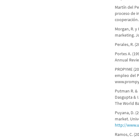
Martín del P
proceso de in
cooperación.
Morgan, R. y 
marketing. Jo
Perales, R. (
Portes A. (19
Annual Review
PROPYME (200
empleo del P
www.prompym
Putman R. & H
Dasgupta & I.
The World Ba
Puyana, D. (2
market. Univ
http://www.u
Ramos, C. (20