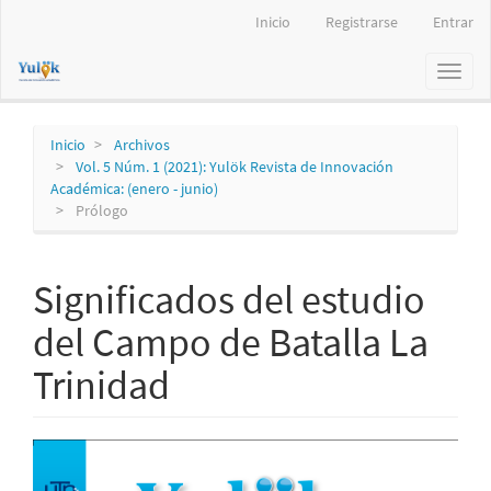
Navegación
Inicio
Registrarse
Entrar
principal
Contenido
Toggl
principal
naviga
Barra
lateral
Inicio
Archivos
Vol. 5 Núm. 1 (2021): Yulök Revista de Innovación
Académica: (enero - junio)
Prólogo
Significados del estudio
del Campo de Batalla La
Trinidad
Barra