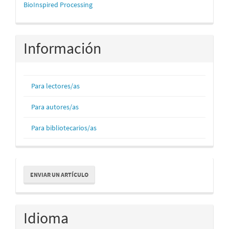
mascerca
BioInspired Processing
Información
Para lectores/as
Para autores/as
Para bibliotecarios/as
Enviar
ENVIAR UN ARTÍCULO
un
artículo
Idioma