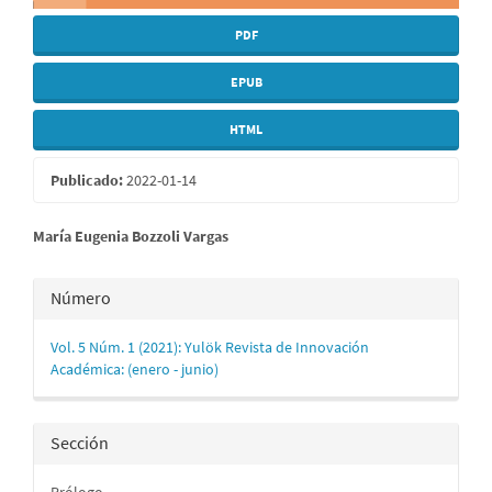
PDF
EPUB
HTML
Publicado:
2022-01-14
Contenido
María Eugenia Bozzoli Vargas
principal
Detalles
Número
del
del
artículo
Vol. 5 Núm. 1 (2021): Yulök Revista de Innovación
artículo
Académica: (enero - junio)
Sección
Prólogo