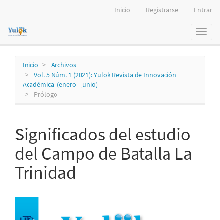
Navegación
Inicio
Registrarse
Entrar
principal
Contenido
Toggl
principal
naviga
Barra
lateral
Inicio
Archivos
Vol. 5 Núm. 1 (2021): Yulök Revista de Innovación
Académica: (enero - junio)
Prólogo
Significados del estudio
del Campo de Batalla La
Trinidad
Barra