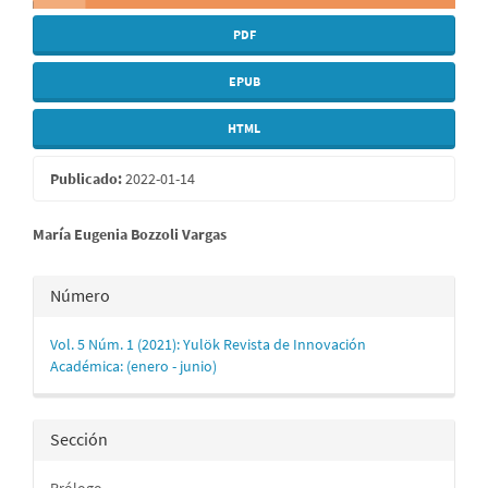
PDF
EPUB
HTML
Publicado:
2022-01-14
Contenido
María Eugenia Bozzoli Vargas
principal
Detalles
Número
del
del
artículo
Vol. 5 Núm. 1 (2021): Yulök Revista de Innovación
artículo
Académica: (enero - junio)
Sección
Prólogo