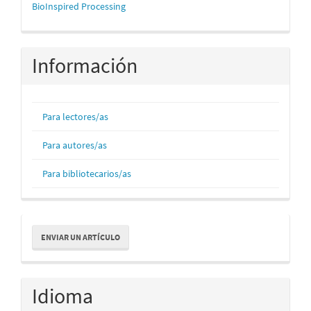
mascerca
BioInspired Processing
Información
Para lectores/as
Para autores/as
Para bibliotecarios/as
Enviar
ENVIAR UN ARTÍCULO
un
artículo
Idioma