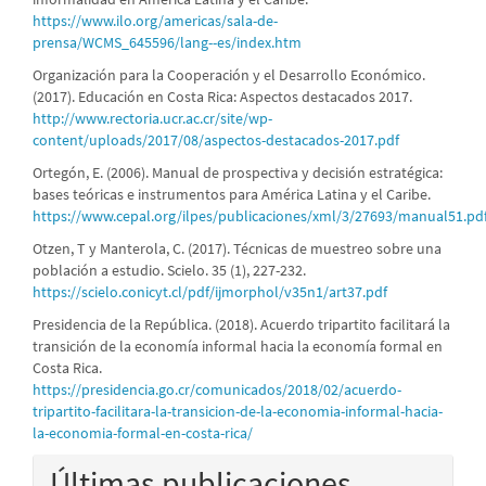
https://www.ilo.org/americas/sala-de-
prensa/WCMS_645596/lang--es/index.htm
Organización para la Cooperación y el Desarrollo Económico.
(2017). Educación en Costa Rica: Aspectos destacados 2017.
http://www.rectoria.ucr.ac.cr/site/wp-
content/uploads/2017/08/aspectos-destacados-2017.pdf
Ortegón, E. (2006). Manual de prospectiva y decisión estratégica:
bases teóricas e instrumentos para América Latina y el Caribe.
https://www.cepal.org/ilpes/publicaciones/xml/3/27693/manual51.pd
Otzen, T y Manterola, C. (2017). Técnicas de muestreo sobre una
población a estudio. Scielo. 35 (1), 227-232.
https://scielo.conicyt.cl/pdf/ijmorphol/v35n1/art37.pdf
Presidencia de la República. (2018). Acuerdo tripartito facilitará la
transición de la economía informal hacia la economía formal en
Costa Rica.
https://presidencia.go.cr/comunicados/2018/02/acuerdo-
tripartito-facilitara-la-transicion-de-la-economia-informal-hacia-
la-economia-formal-en-costa-rica/
Últimas publicaciones