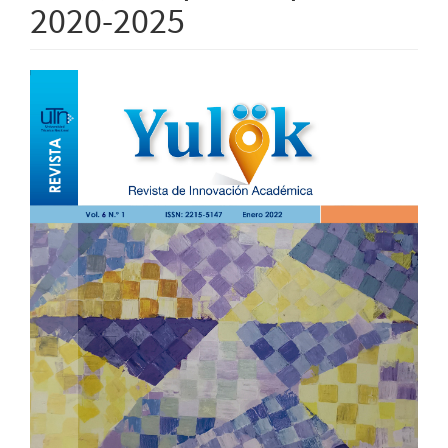
2020-2025
Barra
lateral
del
artículo