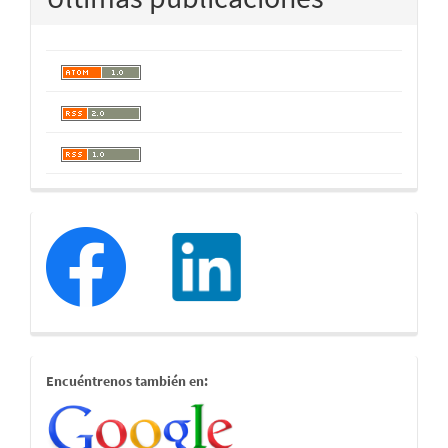
redessociales
estamostambien
Encuéntrenos también en: