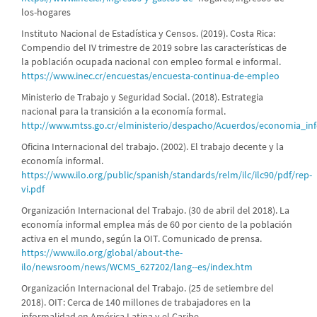
los-hogares
Instituto Nacional de Estadística y Censos. (2019). Costa Rica:
Compendio del IV trimestre de 2019 sobre las características de
la población ocupada nacional con empleo formal e informal.
https://www.inec.cr/encuestas/encuesta-continua-de-empleo
Ministerio de Trabajo y Seguridad Social. (2018). Estrategia
nacional para la transición a la economía formal.
http://www.mtss.go.cr/elministerio/despacho/Acuerdos/economia_in
Oficina Internacional del trabajo. (2002). El trabajo decente y la
economía informal.
https://www.ilo.org/public/spanish/standards/relm/ilc/ilc90/pdf/rep-
vi.pdf
Organización Internacional del Trabajo. (30 de abril del 2018). La
economía informal emplea más de 60 por ciento de la población
activa en el mundo, según la OIT. Comunicado de prensa.
https://www.ilo.org/global/about-the-
ilo/newsroom/news/WCMS_627202/lang--es/index.htm
Organización Internacional del Trabajo. (25 de setiembre del
2018). OIT: Cerca de 140 millones de trabajadores en la
informalidad en América Latina y el Caribe.