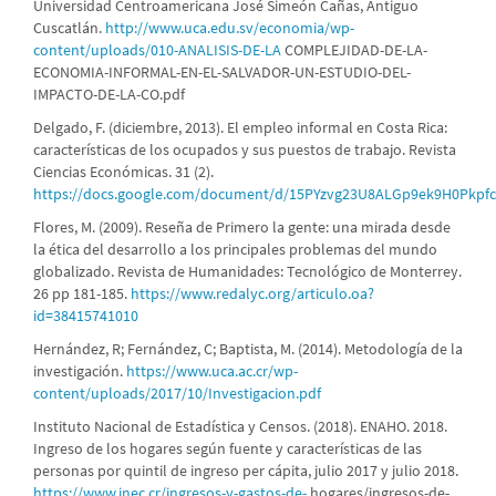
Universidad Centroamericana José Simeón Cañas, Antiguo
Cuscatlán.
http://www.uca.edu.sv/economia/wp-
content/uploads/010-ANALISIS-DE-LA
COMPLEJIDAD-DE-LA-
ECONOMIA-INFORMAL-EN-EL-SALVADOR-UN-ESTUDIO-DEL-
IMPACTO-DE-LA-CO.pdf
Delgado, F. (diciembre, 2013). El empleo informal en Costa Rica:
características de los ocupados y sus puestos de trabajo. Revista
Ciencias Económicas. 31 (2).
https://docs.google.com/document/d/15PYzvg23U8ALGp9ek9H0Pkpf
Flores, M. (2009). Reseña de Primero la gente: una mirada desde
la ética del desarrollo a los principales problemas del mundo
globalizado. Revista de Humanidades: Tecnológico de Monterrey.
26 pp 181-185.
https://www.redalyc.org/articulo.oa?
id=38415741010
Hernández, R; Fernández, C; Baptista, M. (2014). Metodología de la
investigación.
https://www.uca.ac.cr/wp-
content/uploads/2017/10/Investigacion.pdf
Instituto Nacional de Estadística y Censos. (2018). ENAHO. 2018.
Ingreso de los hogares según fuente y características de las
personas por quintil de ingreso per cápita, julio 2017 y julio 2018.
https://www.inec.cr/ingresos-y-gastos-de-
hogares/ingresos-de-