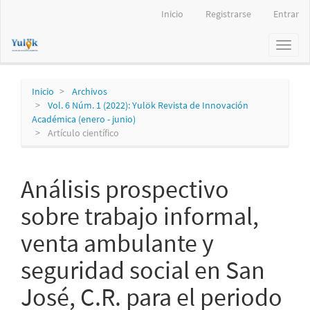
Navegación
Inicio
Registrarse
Entrar
principal
Contenido
Toggl
principal
naviga
Barra
lateral
Inicio
Archivos
Vol. 6 Núm. 1 (2022): Yulök Revista de Innovación
Académica (enero - junio)
Artículo científico
Análisis prospectivo
sobre trabajo informal,
venta ambulante y
seguridad social en San
José, C.R. para el periodo