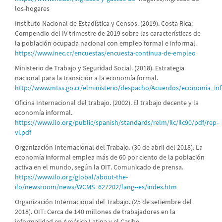
los-hogares
Instituto Nacional de Estadística y Censos. (2019). Costa Rica:
Compendio del IV trimestre de 2019 sobre las características de
la población ocupada nacional con empleo formal e informal.
https://www.inec.cr/encuestas/encuesta-continua-de-empleo
Ministerio de Trabajo y Seguridad Social. (2018). Estrategia
nacional para la transición a la economía formal.
http://www.mtss.go.cr/elministerio/despacho/Acuerdos/economia_in
Oficina Internacional del trabajo. (2002). El trabajo decente y la
economía informal.
https://www.ilo.org/public/spanish/standards/relm/ilc/ilc90/pdf/rep-
vi.pdf
Organización Internacional del Trabajo. (30 de abril del 2018). La
economía informal emplea más de 60 por ciento de la población
activa en el mundo, según la OIT. Comunicado de prensa.
https://www.ilo.org/global/about-the-
ilo/newsroom/news/WCMS_627202/lang--es/index.htm
Organización Internacional del Trabajo. (25 de setiembre del
2018). OIT: Cerca de 140 millones de trabajadores en la
informalidad en América Latina y el Caribe.