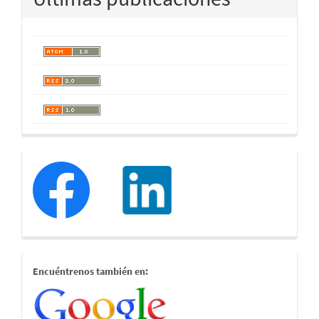
redessociales
estamostambien
Encuéntrenos también en: