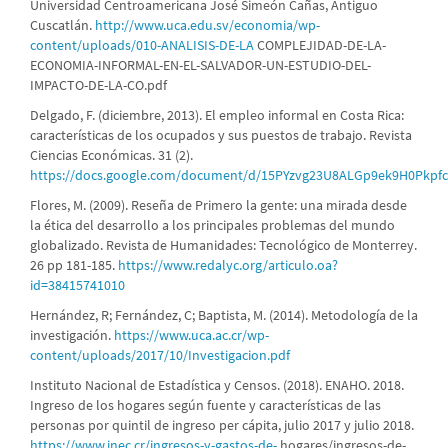
Universidad Centroamericana José Simeón Cañas, Antiguo
Cuscatlán.
http://www.uca.edu.sv/economia/wp-
content/uploads/010-ANALISIS-DE-LA
COMPLEJIDAD-DE-LA-
ECONOMIA-INFORMAL-EN-EL-SALVADOR-UN-ESTUDIO-DEL-
IMPACTO-DE-LA-CO.pdf
Delgado, F. (diciembre, 2013). El empleo informal en Costa Rica:
características de los ocupados y sus puestos de trabajo. Revista
Ciencias Económicas. 31 (2).
https://docs.google.com/document/d/15PYzvg23U8ALGp9ek9H0Pkpf
Flores, M. (2009). Reseña de Primero la gente: una mirada desde
la ética del desarrollo a los principales problemas del mundo
globalizado. Revista de Humanidades: Tecnológico de Monterrey.
26 pp 181-185.
https://www.redalyc.org/articulo.oa?
id=38415741010
Hernández, R; Fernández, C; Baptista, M. (2014). Metodología de la
investigación.
https://www.uca.ac.cr/wp-
content/uploads/2017/10/Investigacion.pdf
Instituto Nacional de Estadística y Censos. (2018). ENAHO. 2018.
Ingreso de los hogares según fuente y características de las
personas por quintil de ingreso per cápita, julio 2017 y julio 2018.
https://www.inec.cr/ingresos-y-gastos-de-
hogares/ingresos-de-