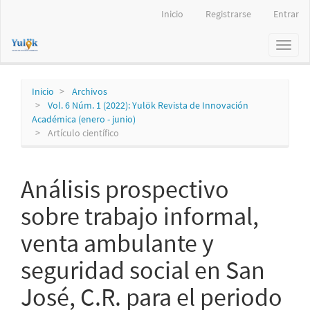
Navegación
Inicio
Registrarse
Entrar
principal
Contenido
Toggl
principal
naviga
Barra
lateral
Inicio
Archivos
Vol. 6 Núm. 1 (2022): Yulök Revista de Innovación
Académica (enero - junio)
Artículo científico
Análisis prospectivo
sobre trabajo informal,
venta ambulante y
seguridad social en San
José, C.R. para el periodo