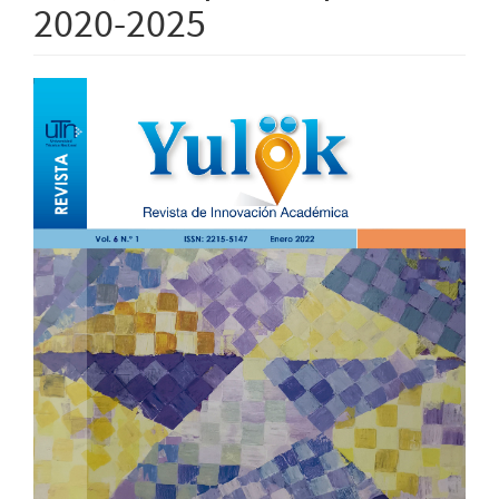
2020-2025
Barra
lateral
del
artículo