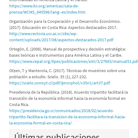
https://www.ilo.org/americas/sala-de-
prensa/WCMS_645596/lang--es/index.htm
Organización para la Cooperación y el Desarrollo Económico.
(2017). Educación en Costa Rica: Aspectos destacados 2017.
http://www.rectoria.ucr.ac.cr/site/wp-
content/uploads/2017/08/aspectos-destacados-2017.pdf
Ortegón, E. (2006). Manual de prospectiva y decisión estratégica:
bases teóricas e instrumentos para América Latina y el Caribe.
https://www.cepal.org/ilpes/publicaciones/xml/3/27693/manual51.pd
Otzen, T y Manterola, C. (2017). Técnicas de muestreo sobre una
población a estudio. Scielo. 35 (1), 227-232.
https://scielo.conicyt.cl/pdf/ijmorphol/v35n1/art37.pdf
Presidencia de la República. (2018). Acuerdo tripartito facilitará la
transición de la economía informal hacia la economía formal en
Costa Rica.
https://presidencia.go.cr/comunicados/2018/02/acuerdo-
tripartito-facilitara-la-transicion-de-la-economia-informal-hacia-
la-economia-formal-en-costa-rica/
Últimas publicaciones