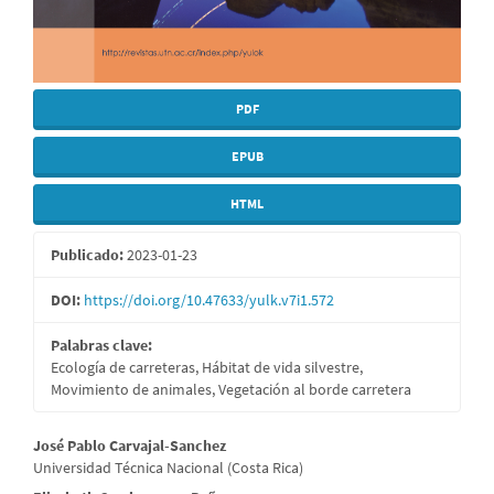
PDF
EPUB
HTML
Publicado:
2023-01-23
DOI:
https://doi.org/10.47633/yulk.v7i1.572
Palabras clave:
Ecología de carreteras, Hábitat de vida silvestre,
Movimiento de animales, Vegetación al borde carretera
Contenido
José Pablo Carvajal-Sanchez
Universidad Técnica Nacional (Costa Rica)
principal