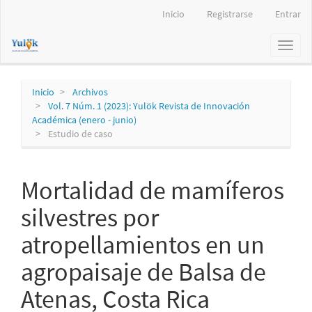
Navegación
Inicio
Registrarse
Entrar
principal
Contenido
Toggl
principal
naviga
Barra
lateral
Inicio
Archivos
Vol. 7 Núm. 1 (2023): Yulök Revista de Innovación
Académica (enero - junio)
Estudio de caso
Mortalidad de mamíferos
silvestres por
atropellamientos en un
agropaisaje de Balsa de
Atenas, Costa Rica