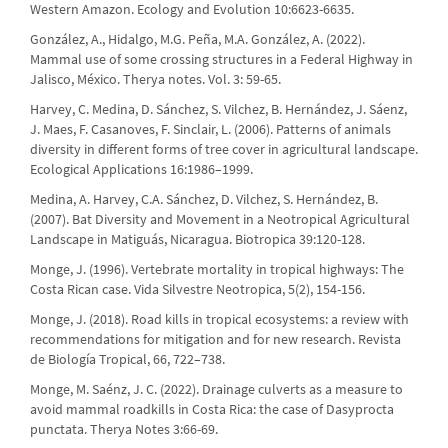
Western Amazon. Ecology and Evolution 10:6623-6635.
González, A., Hidalgo, M.G. Peña, M.A. González, A. (2022).
Mammal use of some crossing structures in a Federal Highway in
Jalisco, México. Therya notes. Vol. 3: 59-65.
Harvey, C. Medina, D. Sánchez, S. Vilchez, B. Hernández, J. Sáenz,
J. Maes, F. Casanoves, F. Sinclair, L. (2006). Patterns of animals
diversity in different forms of tree cover in agricultural landscape.
Ecological Applications 16:1986–1999.
Medina, A. Harvey, C.A. Sánchez, D. Vilchez, S. Hernández, B.
(2007). Bat Diversity and Movement in a Neotropical Agricultural
Landscape in Matiguás, Nicaragua. Biotropica 39:120-128.
Monge, J. (1996). Vertebrate mortality in tropical highways: The
Costa Rican case. Vida Silvestre Neotropica, 5(2), 154-156.
Monge, J. (2018). Road kills in tropical ecosystems: a review with
recommendations for mitigation and for new research. Revista
de Biología Tropical, 66, 722–738.
Monge, M. Saénz, J. C. (2022). Drainage culverts as a measure to
avoid mammal roadkills in Costa Rica: the case of Dasyprocta
punctata. Therya Notes 3:66-69.