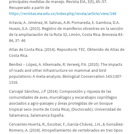
principales medidas de manejo. Revista EIA, 3(5), 45–57.
Recuperado a partir de
https://revistas.eia.edu.co/index.php/reveia/article/view/146
Artavia, A. Jiménez, M. Salinas, A.M. Pomareda, E. Gamboa, D.A.
Huezo, E.A. (2015). Registro de mamíferos silvestres en la sección
de la ampliaciación de la Ruta 32, Limón, Costa Rica. Brenesia 83-
84, 37- 46
Atlas de Costa Rica. (2014). Repositorio TEC. Obtenido de Atlas de
Costa Rica.
Benítez – López, A. Alkemade, R. Verweij, P.A. (2010). The impacts
of roads and other infrastructure on mammal and bird
populations: A meta-analysis. Biological Conservation 143:1307-
1316.
Carvajal Sánchez, J.P (2014). Composición y riqueza de las
comunidades de aves, murciélagos y escarabajos coprófagos
asociados a agro-paisajes y áreas protegidas de un bosque
tropical seco (norte de Costa Rica), (Doctorado). Universidad de
Salamanca, Salamanca España.
Cervantes-Huerta, R., Escobar, F., García-Chávez, J.H., & González-
Romero, A. (2018). Atropellamiento de vertebrados en tres tipos