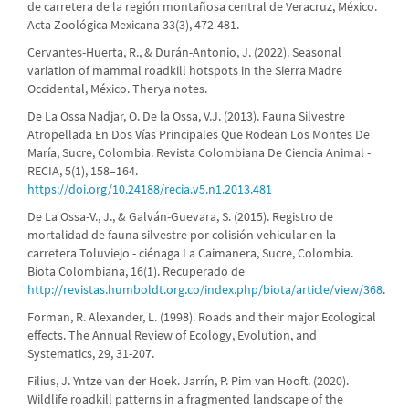
de carretera de la región montañosa central de Veracruz, México.
Acta Zoológica Mexicana 33(3), 472-481.
Cervantes-Huerta, R., & Durán-Antonio, J. (2022). Seasonal
variation of mammal roadkill hotspots in the Sierra Madre
Occidental, México. Therya notes.
De La Ossa Nadjar, O. De la Ossa, V.J. (2013). Fauna Silvestre
Atropellada En Dos Vías Principales Que Rodean Los Montes De
María, Sucre, Colombia. Revista Colombiana De Ciencia Animal -
RECIA, 5(1), 158–164.
https://doi.org/10.24188/recia.v5.n1.2013.481
De La Ossa-V., J., & Galván-Guevara, S. (2015). Registro de
mortalidad de fauna silvestre por colisión vehicular en la
carretera Toluviejo - ciénaga La Caimanera, Sucre, Colombia.
Biota Colombiana, 16(1). Recuperado de
http://revistas.humboldt.org.co/index.php/biota/article/view/368
.
Forman, R. Alexander, L. (1998). Roads and their major Ecological
effects. The Annual Review of Ecology, Evolution, and
Systematics, 29, 31-207.
Filius, J. Yntze van der Hoek. Jarrín, P. Pim van Hooft. (2020).
Wildlife roadkill patterns in a fragmented landscape of the