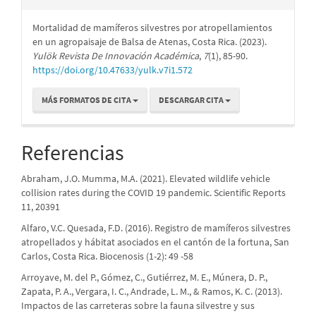
Mortalidad de mamíferos silvestres por atropellamientos
en un agropaisaje de Balsa de Atenas, Costa Rica. (2023).
Yulök Revista De Innovación Académica
,
7
(1), 85-90.
https://doi.org/10.47633/yulk.v7i1.572
MÁS FORMATOS DE CITA
DESCARGAR CITA
Referencias
Abraham, J.O. Mumma, M.A. (2021). Elevated wildlife vehicle
collision rates during the COVID 19 pandemic. Scientific Reports
11, 20391
Alfaro, V.C. Quesada, F.D. (2016). Registro de mamíferos silvestres
atropellados y hábitat asociados en el cantón de la fortuna, San
Carlos, Costa Rica. Biocenosis (1-2): 49 -58
Arroyave, M. del P., Gómez, C., Gutiérrez, M. E., Múnera, D. P.,
Zapata, P. A., Vergara, I. C., Andrade, L. M., & Ramos, K. C. (2013).
Impactos de las carreteras sobre la fauna silvestre y sus