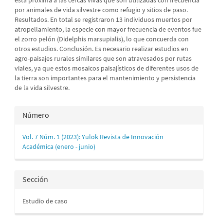
está próxima a las cercas vivas que son utilizadas con frecuencia
por animales de vida silvestre como refugio y sitios de paso.
Resultados. En total se registraron 13 individuos muertos por
atropellamiento, la especie con mayor frecuencia de eventos fue
el zorro pelón (Didelphis marsupialis), lo que concuerda con
otros estudios. Conclusión. Es necesario realizar estudios en
agro-paisajes rurales similares que son atravesados por rutas
viales, ya que estos mosaicos paisajísticos de diferentes usos de
la tierra son importantes para el mantenimiento y persistencia
de la vida silvestre.
Detalles
Número
del
Vol. 7 Núm. 1 (2023): Yulök Revista de Innovación
artículo
Académica (enero - junio)
Sección
Estudio de caso