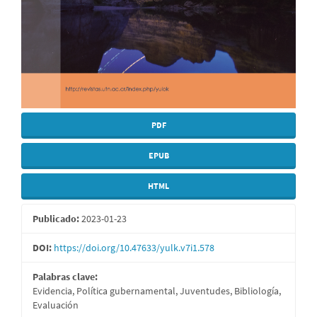
PDF
EPUB
HTML
Publicado:
2023-01-23
DOI:
https://doi.org/10.47633/yulk.v7i1.578
Palabras clave:
Evidencia, Política gubernamental, Juventudes, Bibliología,
Evaluación