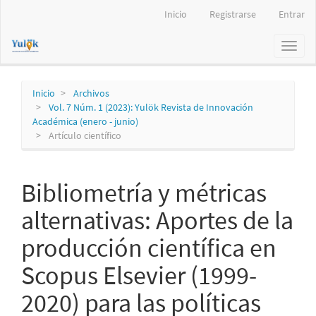
Navegación
Inicio
Registrarse
Entrar
principal
Contenido
Toggl
principal
naviga
Barra
lateral
Inicio
Archivos
Vol. 7 Núm. 1 (2023): Yulök Revista de Innovación
Académica (enero - junio)
Artículo científico
Bibliometría y métricas
alternativas: Aportes de la
producción científica en
Scopus Elsevier (1999-
2020) para las políticas