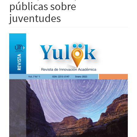
públicas sobre
juventudes
Barra
lateral
del
artículo