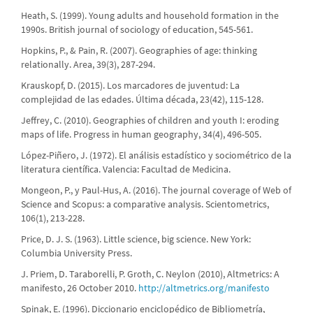
Heath, S. (1999). Young adults and household formation in the
1990s. British journal of sociology of education, 545-561.
Hopkins, P., & Pain, R. (2007). Geographies of age: thinking
relationally. Area, 39(3), 287-294.
Krauskopf, D. (2015). Los marcadores de juventud: La
complejidad de las edades. Última década, 23(42), 115-128.
Jeffrey, C. (2010). Geographies of children and youth I: eroding
maps of life. Progress in human geography, 34(4), 496-505.
López-Piñero, J. (1972). El análisis estadístico y sociométrico de la
literatura científica. Valencia: Facultad de Medicina.
Mongeon, P., y Paul-Hus, A. (2016). The journal coverage of Web of
Science and Scopus: a comparative analysis. Scientometrics,
106(1), 213-228.
Price, D. J. S. (1963). Little science, big science. New York:
Columbia University Press.
J. Priem, D. Taraborelli, P. Groth, C. Neylon (2010), Altmetrics: A
manifesto, 26 October 2010.
http://altmetrics.org/manifesto
Spinak, E. (1996). Diccionario enciclopédico de Bibliometría,