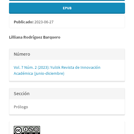
EPUB
Publicado:
2023-06-27
Contenido
Lilliana Rodríguez Barquero
principal
Detalles
Número
del
del
artículo
Vol. 7 Núm. 2 (2023): Yulök Revista de Innovación
artículo
Académica (junio-diciembre)
Sección
Prólogo