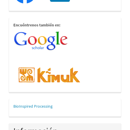
estamostambien
Encuéntrenos también en:
mascerca
BioInspired Processing