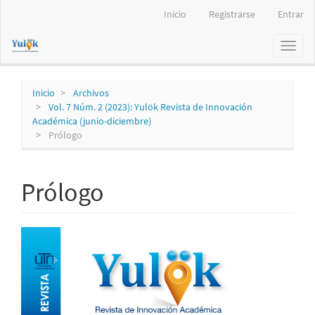
Navegación
Inicio
Registrarse
Entrar
principal
Contenido
Toggl
principal
naviga
Barra
lateral
Inicio
Archivos
Vol. 7 Núm. 2 (2023): Yulök Revista de Innovación
Académica (junio-diciembre)
Prólogo
Prólogo
Barra
lateral
del
artículo