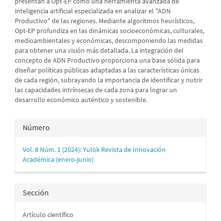
presentan a Opt-EP como una herramienta avanzada de
inteligencia artificial especializada en analizar el "ADN
Productivo" de las regiones. Mediante algoritmos heurísticos,
Opt-EP profundiza en las dinámicas socioeconómicas, culturales,
medioambientales y económicas, descomponiendo las medidas
para obtener una visión más detallada. La integración del
concepto de ADN Productivo proporciona una base sólida para
diseñar políticas públicas adaptadas a las características únicas
de cada región, subrayando la importancia de identificar y nutrir
las capacidades intrínsecas de cada zona para lograr un
desarrollo económico auténtico y sostenible.
Detalles
Número
del
Vol. 8 Núm. 1 (2024): Yulök Revista de Innovación
artículo
Académica (enero-junio)
Sección
Artículo científico