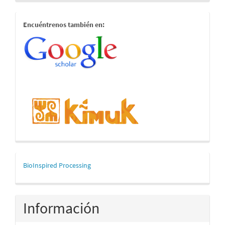
estamostambien
Encuéntrenos también en:
mascerca
BioInspired Processing
Información