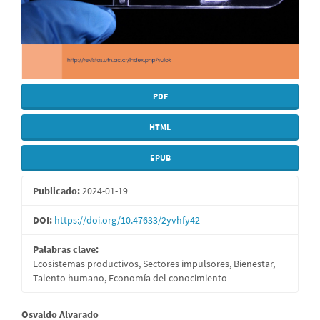
PDF
HTML
EPUB
Publicado:
2024-01-19
DOI:
https://doi.org/10.47633/2yvhfy42
Palabras clave:
Ecosistemas productivos, Sectores impulsores, Bienestar,
Talento humano, Economía del conocimiento
Contenido
Osvaldo Alvarado