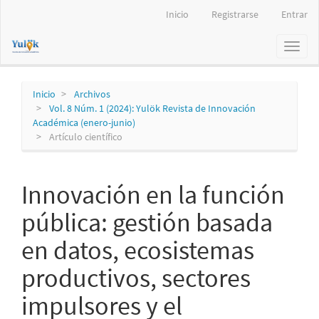
Navegación
Inicio
Registrarse
Entrar
principal
Contenido
Toggl
principal
naviga
Barra
lateral
Inicio
Archivos
Vol. 8 Núm. 1 (2024): Yulök Revista de Innovación
Académica (enero-junio)
Artículo científico
Innovación en la función
pública: gestión basada
en datos, ecosistemas
productivos, sectores
impulsores y el