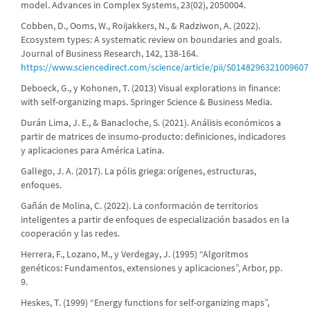
model. Advances in Complex Systems, 23(02), 2050004.
Cobben, D., Ooms, W., Roijakkers, N., & Radziwon, A. (2022).
Ecosystem types: A systematic review on boundaries and goals.
Journal of Business Research, 142, 138-164.
https://www.sciencedirect.com/science/article/pii/S0148296321009607
Deboeck, G., y Kohonen, T. (2013) Visual explorations in finance:
with self-organizing maps. Springer Science & Business Media.
Durán Lima, J. E., & Banacloche, S. (2021). Análisis económicos a
partir de matrices de insumo-producto: definiciones, indicadores
y aplicaciones para América Latina.
Gallego, J. A. (2017). La pólis griega: orígenes, estructuras,
enfoques.
Gañán de Molina, C. (2022). La conformación de territorios
inteligentes a partir de enfoques de especialización basados en la
cooperación y las redes.
Herrera, F., Lozano, M., y Verdegay, J. (1995) “Algoritmos
genéticos: Fundamentos, extensiones y aplicaciones”, Arbor, pp.
9.
Heskes, T. (1999) “Energy functions for self-organizing maps”,