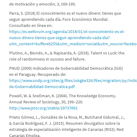
de motivación y emoción, 3, 169-195.
Parra, S. (2018) El conocimiento es el nuevo dinero: tienes que
seguir aprendiendo cada día. Foro Económico Mundial.
Consultado en línea en:
https://es.weforum.org/agenda/2018/01/el-conocimiento-es-el-
nuevo-dinero-tienes-que-seguir-aprendiendo-cada-dia?
utm_content=buffere6255&utm_medium=social&utm_source=faceb
Plutino, A., Biondo, A., & Rapisarda, A. (2018). Talent vs Luck: the
role of randomness in success and failure.
PNUD (2009) Indicadores de Gobernabilidad Democrática (IGD)
en el Paraguay. Recuperado de:
https://www.undp.org/sites/g/files/zskgke326/files/migration/py/Indi
de-Gobernabilidad-Democratica.pdf
Powell, W. & Snellman, K. (2004). The Knowledge Economy.
Annual Review of Sociology, 30, 199–220.
http://www.jstor.org/stable/29737691
Prieto Gómez, L., González de la Rosa, M., Bulchand Gidumal, J.,
& García Rodríguez, F. J. (2015). Resumen divulgativo sobre la
estrategia de especialización inteligente de Canarias (RIS3). Red
Canarias Emplea.