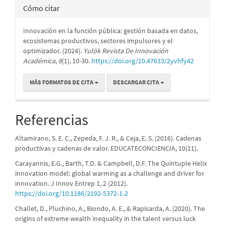
Cómo citar
Innovación en la función pública: gestión basada en datos,
ecosistemas productivos, sectores impulsores y el
optimizador. (2024).
Yulök Revista De Innovación
Académica
,
8
(1), 10-30.
https://doi.org/10.47633/2yvhfy42
MÁS FORMATOS DE CITA
DESCARGAR CITA
Referencias
Altamirano, S. E. C., Zepeda, F. J. R., & Ceja, E. S. (2016). Cadenas
productivas y cadenas de valor. EDUCATECONCIENCIA, 10(11).
Carayannis, E.G., Barth, T.D. & Campbell, D.F. The Quintuple Helix
innovation model: global warming as a challenge and driver for
innovation. J Innov Entrep 1, 2 (2012).
https://doi.org/10.1186/2192-5372-1-2
Challet, D., Pluchino, A., Biondo, A. E., & Rapisarda, A. (2020). The
origins of extreme wealth inequality in the talent versus luck