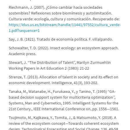
Riechmann, J. (2007). ¿Cómo cambiar hacia sociedades
sostenibles? Reflexiones sobre biomímesis y autolimitación.
Cultura verde: ecología, cultura y comunicación. Recuperado de:
https://idus.us.es/bitstream/handle/11441/97552/cultura_verde-
1.pdf?sequence=1
Say, J. B. (1821). Tratado de economía política. F. villalpando.
Schowalter, T. D. (2022). Insect ecology: an ecosystem approach.
Academic press.
Stewart, J. “The Distribution of Talent”, Marilyn Zurmuehlin
Working Papers in Art Education 2 (1983): 21-22
Strenze, T. (2013). Allocation of talent in society and its effect on
economic development. Intelligence, 41(3), 193-202.
Tanaka, M., Watanabe, H., Furukawa, Y., y Tanino, T. (1995) “GA-
based decision support system for multicriteria optimization”,
Systems, Man and Cybernetics, 1995. Intelligent Systems for the
21st Century., IEEE International Conference on, pp. 1556—1561.
Tsujimoto, M., Kajikawa, Y., Tomita, J., & Matsumoto, Y. (2018). A
review of the ecosystem concept—Towards coherent ecosystem
design. Technological Forecasting and Social Change, 136, 49-58.