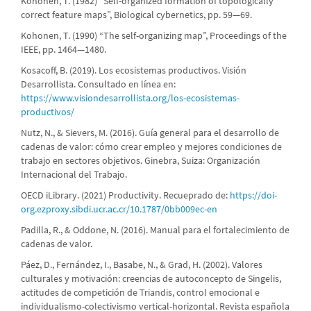
Kohonen, T. (1982) “Self-organized formation of topologically
correct feature maps”, Biological cybernetics, pp. 59—69.
Kohonen, T. (1990) “The self-organizing map”, Proceedings of the
IEEE, pp. 1464—1480.
Kosacoff, B. (2019). Los ecosistemas productivos. Visión
Desarrollista. Consultado en línea en:
https://www.visiondesarrollista.org/los-ecosistemas-
productivos/
Nutz, N., & Sievers, M. (2016). Guía general para el desarrollo de
cadenas de valor: cómo crear empleo y mejores condiciones de
trabajo en sectores objetivos. Ginebra, Suiza: Organización
Internacional del Trabajo.
OECD iLibrary. (2021) Productivity. Recueprado de:
https://doi-
org.ezproxy.sibdi.ucr.ac.cr/10.1787/0bb009ec-en
Padilla, R., & Oddone, N. (2016). Manual para el fortalecimiento de
cadenas de valor.
Páez, D., Fernández, I., Basabe, N., & Grad, H. (2002). Valores
culturales y motivación: creencias de autoconcepto de Singelis,
actitudes de competición de Triandis, control emocional e
individualismo-colectivismo vertical-horizontal. Revista española