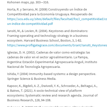
Kohonen maps, pp. 303—316.
Horta, R. y Serrano, M. (2008) Construyendo un Índice de
Competitividad para la Economía Uruguaya. Recuperado de:
https://ucu.edu.uy/sites/default/files/facultad/fce/i_competitividad/
un-indice-de-competitividad.pdf
Iansiti, M., & Levien, R. (2004). Keystones and dominators:
Framing operating and technology strategy in a business
ecosystem. Harvard Business School, Boston, 3, 1-82.
https://www.profligategrace.com/documents/Grant/Iansiti_Keyston
Iglesias, D. H. (2002). Cadenas de valor como estrategia: las
cadenas de valor en el sector agroalimentario. La Pampa,
Argentina: Estación Experimental Agropecuaria Anguil, Instituto
Nacional de Tecnología Agropecuaria.
Ishida, Y (2004) Immunity-based systems: a design perspective.
Springer Science & Business Media.
Kapoor, K., Bigdeli, A. Z., Dwivedi, Y. K., Schroeder, A., Beltagui, A.,
& Baines, T. (2021). A socio-technical view of platform
ecosystems: Systematic review and research agenda. Journal of
Business Research, 128, 94-108.