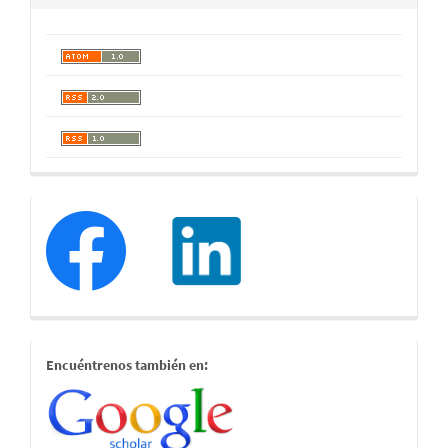
redessociales
estamostambien
Encuéntrenos también en: