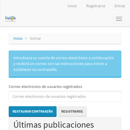
Navegación
Inicio
Registrarse
Entrar
principal
Contenido
Toggl
principal
naviga
Barra
lateral
Inicio
Entrar
Introduzca su cuenta de correo electrónico a continuación
y recibirá un correo con las instrucciones para volver a
establecer su contraseña.
Correo electronico de usuarios registrados
RESTAURAR CONTRASEÑA
REGISTRARSE
Últimas publicaciones