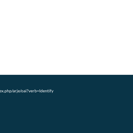
dex.php/arje/oai?verb=Identify