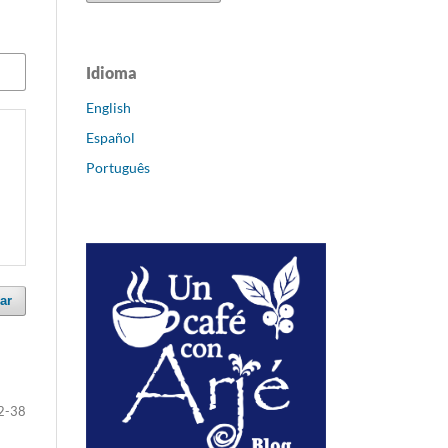
Idioma
English
Español
Português
ar
2-38