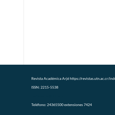
Revista Académica Arjé
https://revistas.utn.ac.cr/in
ISSN: 2215-5538
revistaarje@utn.ac.cr
Teléfono: 24365500 extensiones 7424
CC-BY-NC-SA