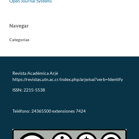
Open Journal Systems
Navegar
Categorías
Revista Académica Arjé
https://revistas.utn.ac.cr/index.php/arje/oai?verb=Identify
ISSN: 2215-5538
revistaarje@utn.ac.cr
Teléfono: 24365500 extensiones 7424
CC-BY-NC-SA