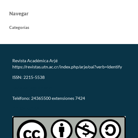
Navegar
Categorías
Revista Académica Arjé
https://revistas.utn.ac.cr/index.php/arje/oai?verb=Identify
ISSN: 2215-5538
revistaarje@utn.ac.cr
Teléfono: 24365500 extensiones 7424
CC-BY-NC-SA